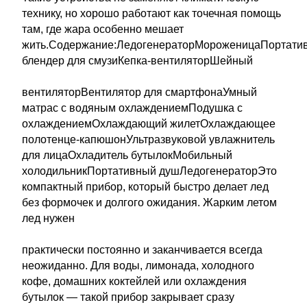
технику, но хорошо работают как точечная помощь
там, где жара особенно мешает
жить.Содержание:ЛедогенераторМороженицаПортати
блендер для смузиКепка-вентиляторШейный
вентиляторВентилятор для смартфонаУмный
матрас с водяным охлаждениемПодушка с
охлаждениемОхлаждающий жилетОхлаждающее
полотенце-капюшонУльтразвуковой увлажнитель
для лицаОхладитель бутылокМобильный
холодильникПортативный душЛедогенераторЭто
компактный прибор, который быстро делает лед
без формочек и долгого ожидания. Жарким летом
лед нужен
практически постоянно и заканчивается всегда
неожиданно. Для воды, лимонада, холодного
кофе, домашних коктейлей или охлаждения
бутылок — такой прибор закрывает сразу