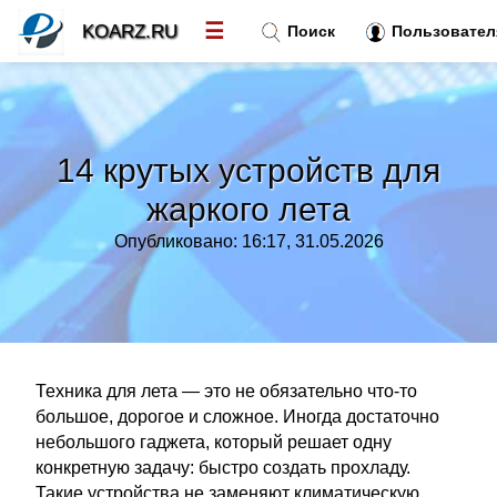
☰
KOARZ.RU
Поиск
Пользовател
Новости
»
14 крутых устройств для
Тренды новостей
»
жаркого лета
Опубликовано: 16:17, 31.05.2026
Рубрики
»
Правила
»
Контакт
»
Техника для лета — это не обязательно что-то
большое, дорогое и сложное. Иногда достаточно
небольшого гаджета, который решает одну
конкретную задачу: быстро создать прохладу.
Такие устройства не заменяют климатическую