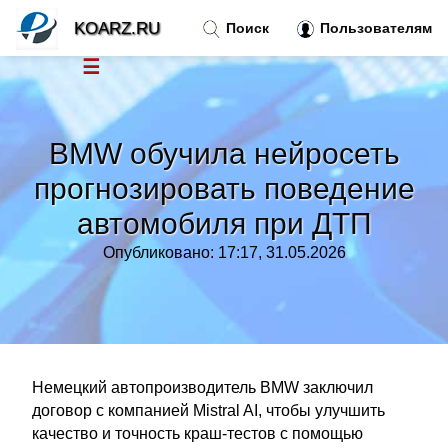
KOARZ.RU
Поиск
Пользователям
☰
Новости
»
BMW обучила нейросеть
Тренды новостей
»
прогнозировать поведение
автомобиля при ДТП
Рубрики
»
Опубликовано: 17:17, 31.05.2026
Правила
»
Контакт
»
Немецкий автопроизводитель BMW заключил
договор с компанией Mistral AI, чтобы улучшить
качество и точность краш-тестов с помощью