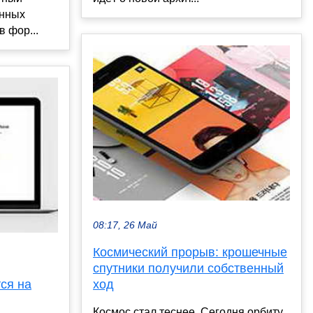
онных
 фор...
08:17, 26 Май
Космический прорыв: крошечные
спутники получили собственный
ся на
ход
Космос стал теснее. Сегодня орбиту