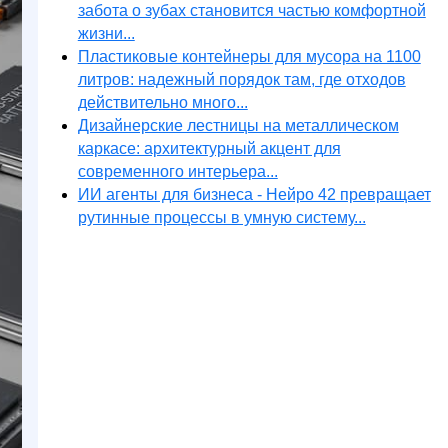
забота о зубах становится частью комфортной
жизни...
Пластиковые контейнеры для мусора на 1100
литров: надежный порядок там, где отходов
действительно много...
Дизайнерские лестницы на металлическом
каркасе: архитектурный акцент для
современного интерьера...
ИИ агенты для бизнеса - Нейро 42 превращает
рутинные процессы в умную систему...