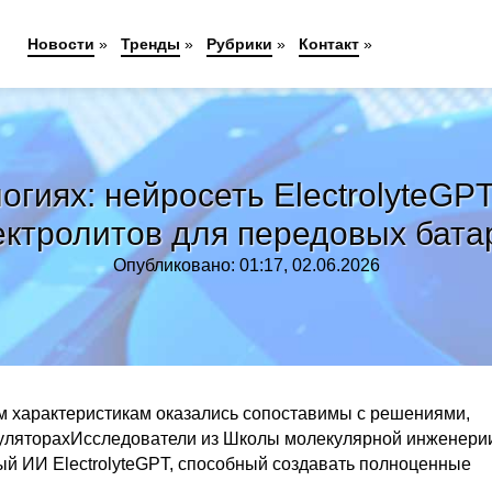
Новости
»
Тренды
»
Рубрики
»
Контакт
»
гиях: нейросеть ElectrolyteGP
ектролитов для передовых бата
Опубликовано: 01:17, 02.06.2026
м характеристикам оказались сопоставимы с решениями,
муляторахИсследователи из Школы молекулярной инженери
ый ИИ ElectrolyteGPT, способный создавать полноценные