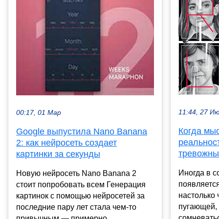
11:44, 27 И
00:17, 01 Мар
Когда мы
Google выпустила Nano Banana
реальност
2: как нейросеть создает
тревожны
картинки за секунды
Иногда в с
Новую нейросеть Nano Banana 2
появляется
стоит попробовать всем Генерация
настолько 
картинок с помощью нейросетей за
пугающей, 
последние пару лет стала чем-то
сомневатьс
привычным — примерно ...