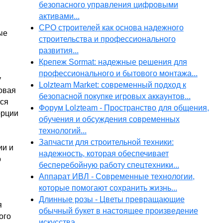
безопасного управления цифровыми
активами...
СРО строителей как основа надежного
ые
строительства и профессионального
развития...
Крепеж Sormat: надежные решения для
профессионального и бытового монтажа...
у
Lolzteam Market: современный подход к
овая
безопасной покупке игровых аккаунтов...
тся
Форум Lolzteam - Пространство для общения,
орции
обучения и обсуждения современных
технологий...
Запчасти для строительной техники:
ии и
надежность, которая обеспечивает
о
бесперебойную работу спецтехники...
Аппарат ИВЛ - Современные технологии,
которые помогают сохранить жизнь...
Длинные розы - Цветы превращающие
я
обычный букет в настоящее произведение
ого
искусства...