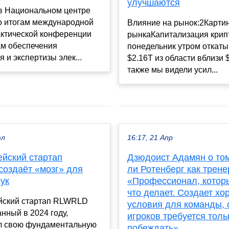
улучшаются
 в Национальном центре
по итогам международной
Влияние на рынок:2Карти
актической конференции
рынкаКапитализация крип
ам обеспечения
понедельник утром откаты
 и экспертизы элек...
$2.16T из области вблизи $
также мы видели усил...
юл
16:17, 21 Апр
йский стартап
Дзюдоист Адамян о то
оздаёт «мозг» для
ли Ротенберг как трене
ук
«Профессионал, которы
что делает. Создает х
ский стартап RLWRLD
условия для команды, 
анный в 2024 году,
игроков требуется толь
л свою фундаментальную
побеждать»