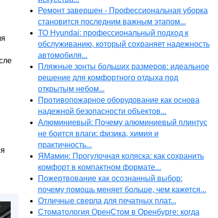
Ремонт завершен - Профессиональная уборка
становится последним важным этапом...
ТО Hyundai: профессиональный подход к
ля
обслуживанию, который сохраняет надежность
автомобиля...
сле
Пляжные зонты больших размеров: идеальное
решение для комфортного отдыха под
открытым небом...
Противопожарное оборудование как основа
надежной безопасности объектов...
Алюминиевый: Почему алюминиевый плинтус
не боится влаги: физика, химия и
практичность...
ия
ЯМамин: Прогулочная коляска: как сохранить
комфорт в компактном формате...
Пожертвование как осознанный выбор:
почему помощь меняет больше, чем кажется...
Отличные сверла для печатных плат...
Стоматология ОренСтом в Оренбурге: когда