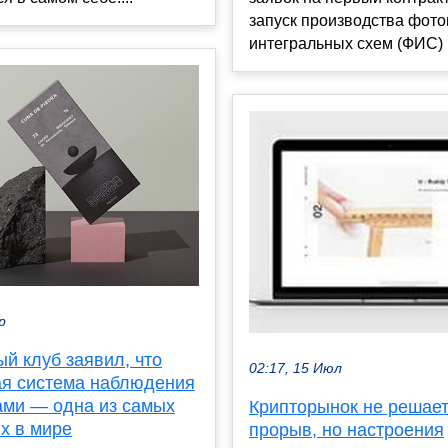
запуск производства фот
интегральных схем (ФИС) в
р
й клуб заявил, что
02:17, 15 Июл
ая система наблюдения
ами — одна из самых
Крипторынок не решает
х в мире
прорыв, но настроения