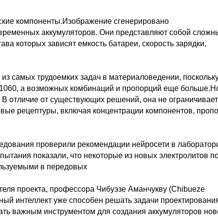
еские компоненты.Изображение сгенерировано
временных аккумуляторов. Они представляют собой сложн
ава которых зависят емкость батареи, скорость зарядки,
 из самых трудоемких задач в материаловедении, поскольк
 1060, а возможных комбинаций и пропорций еще больше.Н
. В отличие от существующих решений, она не ограничивае
товые рецептуры, включая концентрации компонентов, проп
едования проверили рекомендации нейросети в лаборатор
пытания показали, что некоторые из новых электролитов п
ользуемыми в передовых
теля проекта, профессора Чибуэзе Аманчукву (Chibueze
нный интеллект уже способен решать задачи проектировани
ать важным инструментом для создания аккумуляторов нов