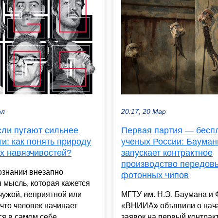
юл
20:17, 20 Мар
сли пугают сильнее
Первая партия — бесп
и: как понять природу
ученых России: Бауман
х навязчивостей?
запускает контрактное
производство передов
ознании внезапно
фотонных чипов
 мысль, которая кажется
чужой, неприятной или
МГТУ им. Н.Э. Баумана и
что человек начинает
«ВНИИА» объявили о нач
я в самом себе....
заявок на первый контрак