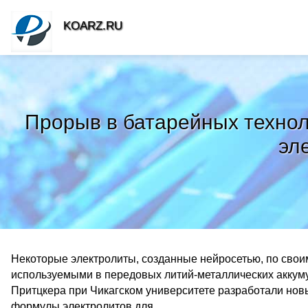
KOARZ.RU
Прорыв в батарейных техноло
эл
Некоторые электролиты, созданные нейросетью, по свои
используемыми в передовых литий-металлических акку
Притцкера при Чикагском университете разработали нов
формулы электролитов для