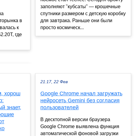
заполняют "кубсаты" — крошечные
на
спутники размером с детскую коробку
торынка в
для завтрака. Раньше они были
валась к
просто космическ...
2.20T, где
21:17, 22 Фев
м, хорош
Google Chrome начал загружать
р:
нейросеть Gemini без согласия
й знает,
пользователей
орошие
В десктопной версии браузера
от
Google Chrome выявлена функция
ко
автоматической фоновой загрузки