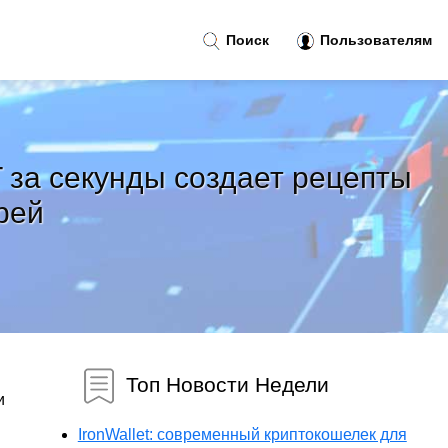
Поиск
Пользователям
T за секунды создает рецепты
рей
Топ Новости Недели
и
IronWallet: современный криптокошелек для