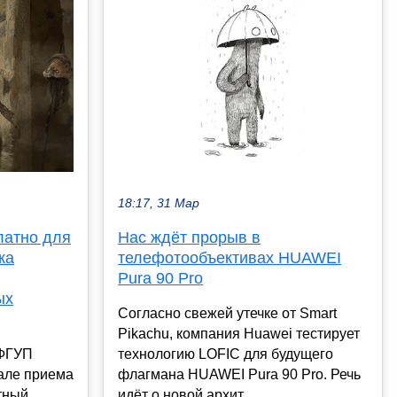
18:17, 31 Мар
латно для
Нас ждёт прорыв в
ка
телефотообъективах HUAWEI
Pura 90 Pro
ых
Согласно свежей утечке от Smart
Pikachu, компания Huawei тестирует
 ФГУП
технологию LOFIC для будущего
але приема
флагмана HUAWEI Pura 90 Pro. Речь
тный
идёт о новой архит...