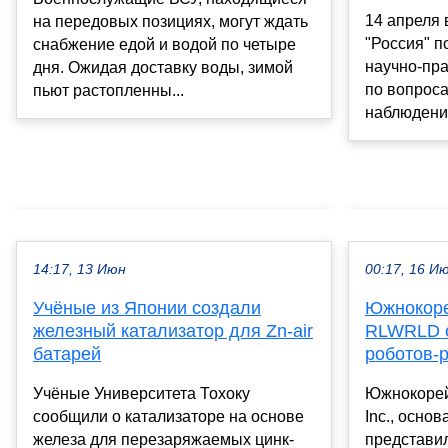
14 апреля
на передовых позициях, могут ждать
"Россия" 
снабжение едой и водой по четыре
научно-пр
дня. Ожидая доставку воды, зимой
по вопрос
пьют растопленны...
наблюдения
14:17, 13 Июн
00:17, 16 И
Учёные из Японии создали
Южнокоре
железный катализатор для Zn-air
RLWRLD с
батарей
роботов-р
Учёные Университета Тохоку
Южнокорей
сообщили о катализаторе на основе
Inc., основ
железа для перезаряжаемых цинк-
представи