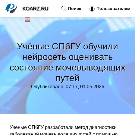
KOARZ.RU
Поиск
Пользователям
☰
Новости
»
Учёные СПбГУ обучили
Тренды новостей
»
нейросеть оценивать
состояние мочевыводящих
Рубрики
»
путей
Правила
»
Опубликовано: 07:17, 01.05.2026
Контакт
»
Учёные СПбГУ разработали метод диагностики
заболеваний мочевыводящих путей с помощью