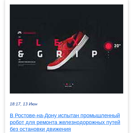
18:17, 13 Июн
В Ростове-на-Дону испытан промышленный
робот для ремонта железнодорожных путей
без остановки движения