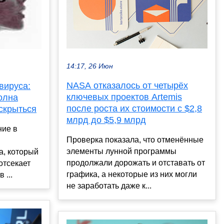
14:17, 26 Июн
NASA отказалось от четырёх
вируса:
ключевых проектов Artemis
олна
после роста их стоимости с $2,8
 скрыться
млрд до $5,9 млрд
ние в
Проверка показала, что отменённые
элементы лунной программы
а, который
продолжали дорожать и отставать от
отсекает
графика, а некоторые из них могли
 ...
не заработать даже к...