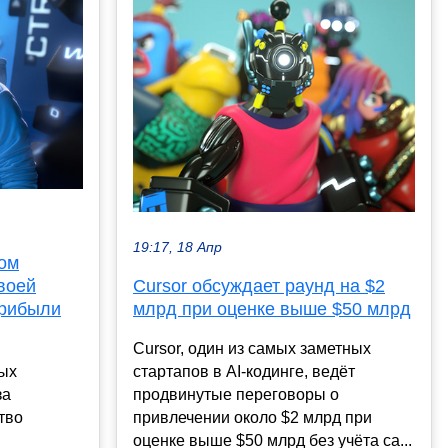
19:17, 18 Апр
мом
Cursor обсуждает раунд на $2
воей
млрд при оценке выше $50 млрд
прибыли
Cursor, один из самых заметных
стартапов в AI-кодинге, ведёт
ных
продвинутые переговоры о
за
привлечении около $2 млрд при
тво
оценке выше $50 млрд без учёта са...