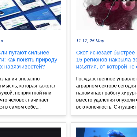
юл
11:17, 25 Мар
сли пугают сильнее
Скот исчезает быстрее 
и: как понять природу
15 регионов накрыла в
х навязчивостей?
изъятия, от которой не
ознании внезапно
Государственное управле
 мысль, которая кажется
аграрном секторе сегодня
чужой, неприятной или
напоминает работу хирург
что человек начинает
вместо удаления опухоли 
я в самом себе....
всю конечность. Ситуация в