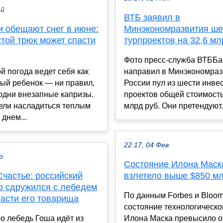
ай
ВТБ заявил в
и обещают снег в июне:
Минэкономразвития ше
той трюк может спасти
турпроектов на 32,6 м
Фото пресс-служба ВТББа
й погода ведет себя как
направил в Минэкономраз
ый ребенок — ни правил,
России пул из шести инв
 одни внезапные капризы.
проектов общей стоимость
ели насладиться теплым
млрд руб. Они претендуют.
днем...
22:17, 04 Фев
р
Состояние Илона Маск
частье: российский
взлетело выше $850 м
р сдружился с лебедем
По данным Forbes и Bloom
пасти его товарища
состояние технологическо
о лебедь Гоша идёт из
Илона Маска превысило о