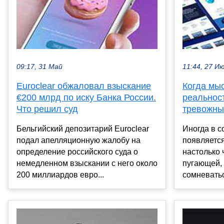
09:17, 31 Май
11:44, 27 И
Euroclear обжаловал взыскание
Когда мы
€200 млрд по иску Банка России.
реальност
Что решил суд
тревожны
Бельгийский депозитарий Euroclear
Иногда в с
подал апелляционную жалобу на
появляется
определение российского суда о
настолько 
немедленном взыскании с него около
пугающей, 
200 миллиардов евро...
сомневатьс