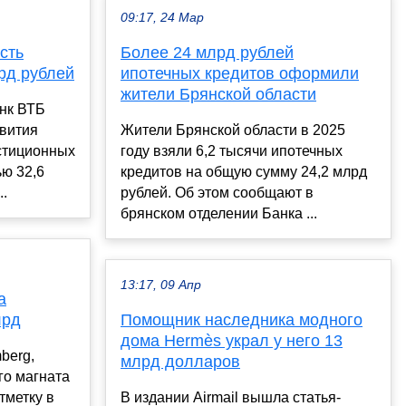
09:17, 24 Мар
сть
Более 24 млрд рублей
лрд рублей
ипотечных кредитов оформили
жители Брянской области
нк ВТБ
вития
Жители Брянской области в 2025
естиционных
году взяли 6,2 тысячи ипотечных
ю 32,6
кредитов на общую сумму 24,2 млрд
..
рублей. Об этом сообщают в
брянском отделении Банка ...
13:17, 09 Апр
а
лрд
Помощник наследника модного
дома Hermès украл у него 13
berg,
млрд долларов
го магната
тметку в
В издании Airmail вышла статья-