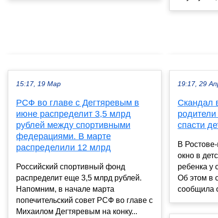
15:17, 19 Мар
19:17, 29 Ап
РСФ во главе с Дегтяревым в
Скандал в
июне распределит 3,5 млрд
родители
рублей между спортивными
спасти де
федерациями. В марте
В Ростове
распределили 12 млрд
окно в дет
Российский спортивный фонд
ребенка у 
распределит еще 3,5 млрд рублей.
Об этом в 
Напомним, в начале марта
сообщила о
попечительский совет РСФ во главе с
Михаилом Дегтяревым на конку...