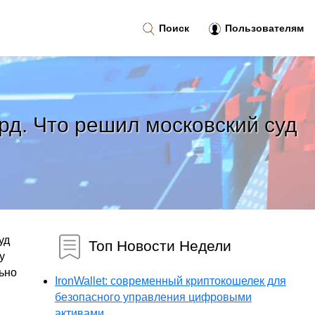
Поиск
Пользователям
рд. Что решил московский суд
уд
Топ Новости Недели
у
ьно
IronWallet: современный криптокошелек для
безопасного управления цифровыми
активами...