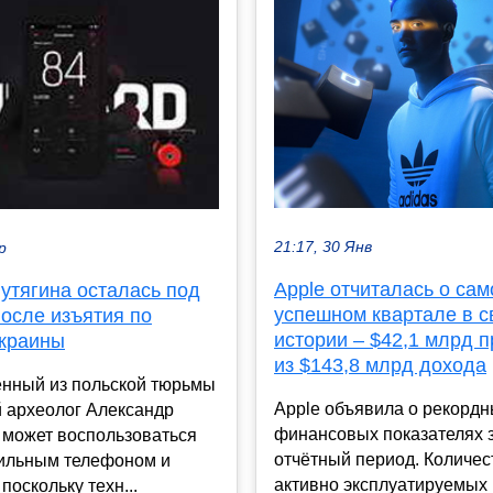
21:17, 30 Янв
р
Apple отчиталась о са
утягина осталась под
успешном квартале в с
осле изъятия по
истории – $42,1 млрд 
Украины
из $143,8 млрд дохода
нный из польской тюрьмы
Apple объявила о рекорд
й археолог Александр
финансовых показателях 
 может воспользоваться
отчётный период. Количес
ильным телефоном и
активно эксплуатируемых
поскольку техн...