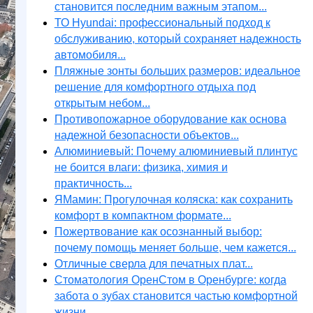
становится последним важным этапом...
ТО Hyundai: профессиональный подход к
обслуживанию, который сохраняет надежность
автомобиля...
Пляжные зонты больших размеров: идеальное
решение для комфортного отдыха под
открытым небом...
Противопожарное оборудование как основа
надежной безопасности объектов...
Алюминиевый: Почему алюминиевый плинтус
не боится влаги: физика, химия и
практичность...
ЯМамин: Прогулочная коляска: как сохранить
комфорт в компактном формате...
Пожертвование как осознанный выбор:
почему помощь меняет больше, чем кажется...
Отличные сверла для печатных плат...
Стоматология ОренСтом в Оренбурге: когда
забота о зубах становится частью комфортной
жизни...