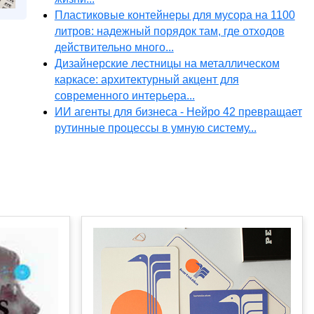
Пластиковые контейнеры для мусора на 1100
литров: надежный порядок там, где отходов
действительно много...
Дизайнерские лестницы на металлическом
каркасе: архитектурный акцент для
современного интерьера...
ИИ агенты для бизнеса - Нейро 42 превращает
рутинные процессы в умную систему...