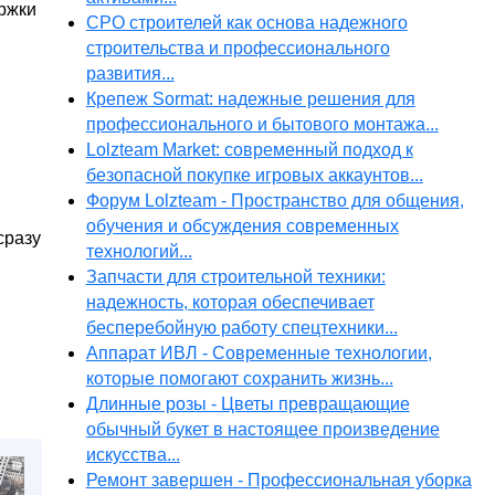
ержки
СРО строителей как основа надежного
строительства и профессионального
развития...
Крепеж Sormat: надежные решения для
профессионального и бытового монтажа...
Lolzteam Market: современный подход к
безопасной покупке игровых аккаунтов...
Форум Lolzteam - Пространство для общения,
обучения и обсуждения современных
сразу
технологий...
Запчасти для строительной техники:
надежность, которая обеспечивает
бесперебойную работу спецтехники...
Аппарат ИВЛ - Современные технологии,
которые помогают сохранить жизнь...
Длинные розы - Цветы превращающие
обычный букет в настоящее произведение
искусства...
Ремонт завершен - Профессиональная уборка