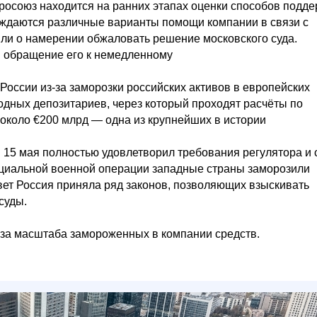
вросоюз находится на ранних этапах оценки способов подд
суждаются различные варианты помощи компании в связи с
вили о намерении обжаловать решение московского суда.
и обращение его к немедленному
России из-за заморозки российских активов в европейских
одных депозитариев, через который проходят расчёты по
около €200 млрд — одна из крупнейших в истории
 15 мая полностью удовлетворил требования регулятора и 
ециальной военной операции западные страны заморозили
твет Россия приняла ряд законов, позволяющих взыскивать
суды.
з-за масштаба замороженных в компании средств.