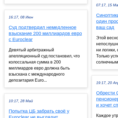
07:17, 15 М
Синоптик
16:17, 08 Июн
один прос
Суд подтвердил немедленное
ваш сад
взыскание 200 миллиардов евро
Этой весно
с Euroclear
непослушн
Девятый арбитражный
ни логики,
апелляционный суд постановил, что
Только усп
колоссальная сумма в 200
солнечным 
миллиардов евро должна быть
взыскана с международного
депозитария Euro...
19:17, 20 Ап
Обрести С
пенсионе
10:17, 28 Май
и хочет с
Попытка ЦБ забрать своё у
Каждое утр
Euroclear не выглядит