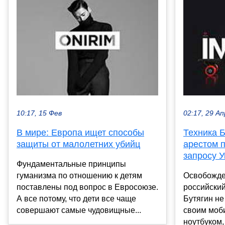
10:17, 15 Фев
02:17, 29 Ап
В мире: Европа ищет способы
Техника Б
защиты от малолетних убийц
арестом п
запросу 
Фундаментальные принципы
гуманизма по отношению к детям
Освобожде
поставлены под вопрос в Евросоюзе.
российски
А все потому, что дети все чаще
Бутягин не
совершают самые чудовищные...
своим моб
ноутбуком, 