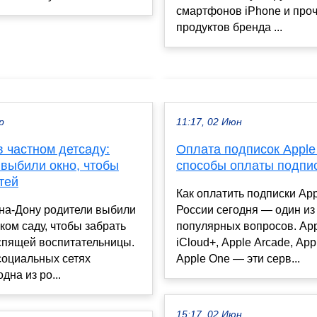
смартфонов iPhone и про
продуктов бренда ...
р
11:17, 02 Июн
 частном детсаду:
Оплата подписок Apple
 выбили окно, чтобы
способы оплаты подпис
тей
Как оплатить подписки App
-на-Дону родители выбили
России сегодня — один из
ском саду, чтобы забрать
популярных вопросов. App
спящей воспитательницы.
iCloud+, Apple Arcade, App
социальных сетях
Apple One — эти серв...
дна из ро...
15:17, 02 Июн