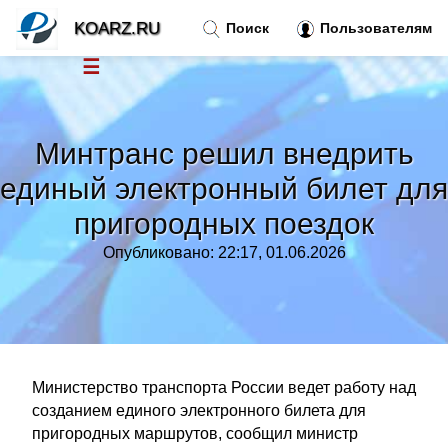
KOARZ.RU
Поиск
Пользователям
☰
Новости
»
Минтранс решил внедрить
Тренды новостей
»
единый электронный билет для
пригородных поездок
Рубрики
»
Опубликовано: 22:17, 01.06.2026
Правила
»
Контакт
»
Министерство транспорта России ведет работу над
созданием единого электронного билета для
пригородных маршрутов, сообщил министр