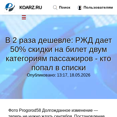
KOARZ.RU
Поиск
Пользователям
☰
Новости
»
В 2 раза дешевле: РЖД дает
Тренды новостей
»
50% скидки на билет двум
категориям пассажиров - кто
Рубрики
»
попал в списки
Правила
»
Опубликовано: 13:17, 18.05.2026
Контакт
»
Фото Progorod58 Долгожданное изменение —
теперь не нужно ждать сентября. Постановление