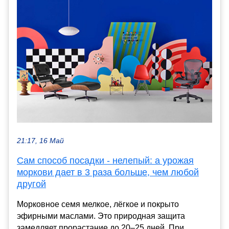
21:17, 16 Май
Сам способ посадки - нелепый: а урожая
моркови дает в 3 раза больше, чем любой
другой
Морковное семя мелкое, лёгкое и покрыто
эфирными маслами. Это природная защита
замедляет прорастание до 20–25 дней. При