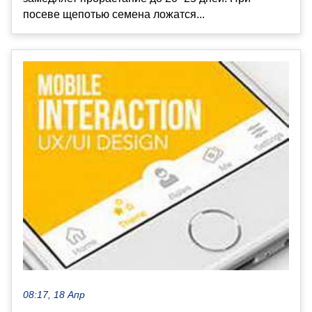
посеве щепотью семена ложатся...
08:17, 18 Апр