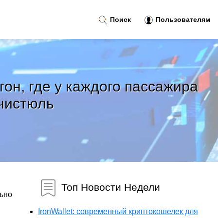
Поиск
Пользователям
он, где у каждого пассажира
 чистюль
Топ Новости Недели
льно
IronWallet: современный криптокошелек для