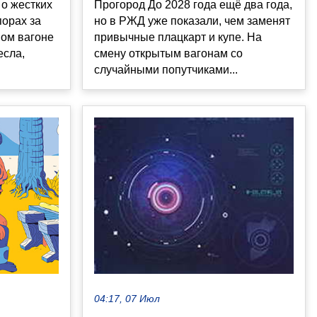
 о жестких
Прогород До 2028 года ещё два года,
порах за
но в РЖД уже показали, чем заменят
ном вагоне
привычные плацкарт и купе. На
есла,
смену открытым вагонам со
случайными попутчиками...
04:17, 07 Июл