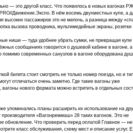
ьно — это другой класс. Что появилось в новых вагонах Р
RO//Движение.Экспо. В нём восемь двухместных купе, а д
ля высоких пассажиров это не мелочь, а разница между «сп
нопка вызова проводника, мультимедийные экраны, розетки
ые ниши — туда удобнее убрать сумки, не превращая купе
дёжных сообщениях говорится о душевой кабине в вагоне, а
что помимо современных санузлов в вагоне оборудована ду
кой билета стоит смотреть не только номер поезда, но и ти
огут отличаться очень заметно. Где такие вагоны уже
вагоны нового формата можно встретить в отдельных сос
же упоминались планы расширить их использование на др
 производителя «Вагонреммаш» 28 таких вагонов. Это не
ное обновление. Что проверить перед оплатой Главное — не
трите класс обслуживания, схему мест и описание услуг. 