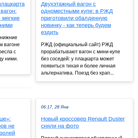
плацкарта
Двухэтажный вагон с
вагон:
одноместными купе: в РЖД
- мягкие
приготовили обалденную
 ними
новинку - как теперь будем
ездить
 нижние
м вагоне
РЖД (официальный сайт) РЖД
ресла с
прорабатывают вагон с мини-купе
у ними.
без соседей: у плацкарта может
появиться тихая и более личная
альтернатива. Поезд без храп...
06:17, 28 Янв
ше»:
Новый кроссовер Renault Duster
ов не
сняли на фото
 ролей