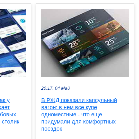
20:17, 04 Май
ак у
В РЖД показали капсульный
кает
вагон: в нем все купе
убовых
одноместные - что еще
и столик
придумали для комфортных
поездок