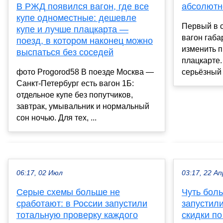
В РЖД появился вагон, где все
абсолютн
купе одноместные: дешевле
Первый в 
купе и лучше плацкарта —
вагон габа
поезд, в котором наконец можно
изменить 
выспаться без соседей
плацкарте.
фото Progorod58 В поезде Москва —
серьёзный 
Санкт-Петербург есть вагон 1Б:
отдельное купе без попутчиков,
завтрак, умывальник и нормальный
сон ночью. Для тех, ...
06:17, 02 Июл
03:17, 22 Ап
Серые схемы больше не
Чуть бол
сработают: в России запустили
запустил
тотальную проверку каждого
скидки п