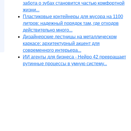
забота о зубах становится частью комфортной
жизни...
Пластиковые контейнеры для мусора на 1100
литров: надежный порядок там, где отходов
действительно много...
Дизайнерские лестницы на металлическом
каркасе: архитектурный акцент для
современного интерьера...
ИИ агенты для бизнеса - Нейро 42 превращает
рутинные процессы в умную систему...