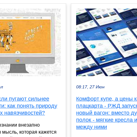
юл
08:17, 27 Июн
сли пугают сильнее
Комфорт купе, а цены к
и: как понять природу
плацкарта - РЖД запус
х навязчивостей?
новый вагон: вместо д
полок - мягкие кресла 
ознании внезапно
между ними
 мысль, которая кажется