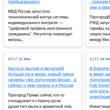
прибывающего
- поедем 
уже в мае
МВД России запустило
технологический контур системы
ПрогородВ 
индивидуального контроля —
РЖД запус
"Цифровой профиль иностранного
тарифы на
гражданина". Регулятор переводит
скоростны
миграц...
между Моск
02:17, 01 Фев
12:17, 04 И
Мыться мылом и мочалкой
В Европе
больше не в моде: новый тренд
в мире з
гигиены уже популярен везде - а
полупров
сейчас о нем узнали и в России
Fab будет
для дата-
Прогород Прямо сейчас кто-то
электром
откладывает в сторону кусок
душистого мыла и ароматный гель
Инвестиции