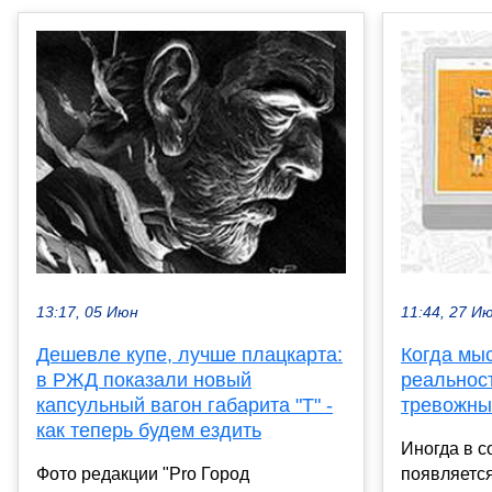
13:17, 05 Июн
11:44, 27 И
Дешевле купе, лучше плацкарта:
Когда мы
в РЖД показали новый
реальност
капсульный вагон габарита "Т" -
тревожны
как теперь будем ездить
Иногда в с
Фото редакции "Pro Город
появляется