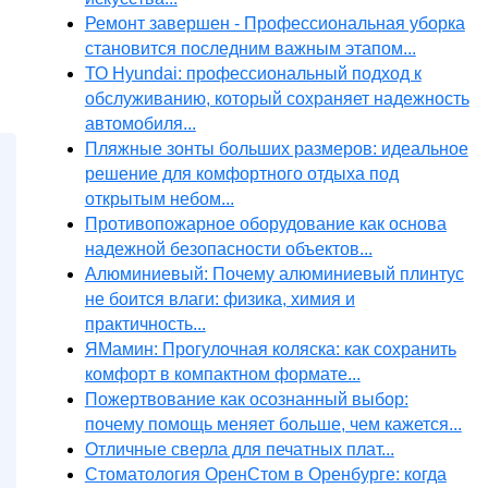
Ремонт завершен - Профессиональная уборка
становится последним важным этапом...
ТО Hyundai: профессиональный подход к
обслуживанию, который сохраняет надежность
автомобиля...
Пляжные зонты больших размеров: идеальное
решение для комфортного отдыха под
открытым небом...
Противопожарное оборудование как основа
надежной безопасности объектов...
Алюминиевый: Почему алюминиевый плинтус
не боится влаги: физика, химия и
практичность...
ЯМамин: Прогулочная коляска: как сохранить
комфорт в компактном формате...
Пожертвование как осознанный выбор:
почему помощь меняет больше, чем кажется...
Отличные сверла для печатных плат...
Стоматология ОренСтом в Оренбурге: когда