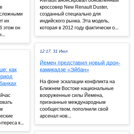
Renault анонсировал обновленный
е
кроссовер New Renault Duster,
 сложными
созданный специально для
ет их
индийского рынка. Эта модель,
б этом он
которая в 2012 году фактически о...
...
12:17, 31 Июл
Йемен представил новый дрон-
е: как
камикадзе «Эйбан»
ериод
На фоне эскалации конфликта на
банках
Ближнем Востоке национальные
ейчас
вооруженные силы Йемена,
овать
признанные международным
ом
сообществом, пополнили свой
ческие
арсенал нов...
тереса к...