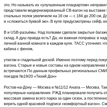
это. Но называть их «улучшенным плацкартом» неправил
представили модернизированный СВ-вагон на выставке P
спальных полок увеличили на 16 см — с 184 до 200 см. Д
и «сложиться буквой зю». В купе предусмотрены сейф, к
В и USB-разъёмы. Над полками сделали закрытые багажн
склад. А душ правда есть? Да, но важная поправка: в на
личной ванной комнате в каждом купе. ТАСС уточняет, 
кабина с феном,
утюгом и гладильной доской. Именно поэтому перед покуп
вагона. Старые и новые составы на одном направлении м
встречаются По данным профильных региональных СМИ, 
поездов №19/20 «Тихий Дон»
Ростов-на-Дону — Москва и №11/12 Анапа — Москва. Так
популярные направления. РЖД планировали получить от
массовая замена всего парка за один сезон, а постепен
верить одной красивой подписи «комфортный вагон». Смо