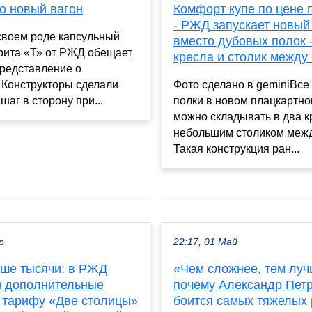
Комфорт купе по цене 
о новый вагон
- РЖД запускает новый 
своем роде капсульный
вместо дубовых полок 
рита «Т» от РЖД обещает
кресла и столик между
представление о
Фото сделано в geminiВсе
 Конструкторы сделали
полки в новом плацкартно
шаг в сторону при...
можно складывать в два к
небольшим столиком межд
Такая конструкция ран...
р
22:17, 01 Май
ьше тысячи: в РЖД
«Чем сложнее, тем луч
и дополнительные
почему Александр Петр
о тарифу «Две столицы»
боится самых тяжелых