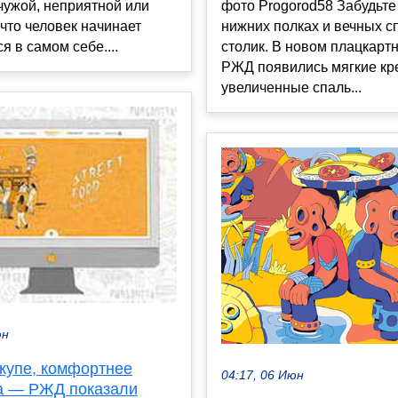
чужой, неприятной или
фото Progorod58 Забудьте
что человек начинает
нижних полках и вечных с
я в самом себе....
столик. В новом плацкарт
РЖД появились мягкие кр
увеличенные спаль...
юн
купе, комфортнее
04:17, 06 Июн
а — РЖД показали