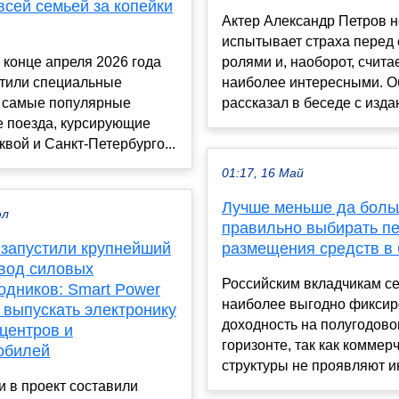
всей семьей за копейки
Актер Александр Петров н
испытывает страха перед
конце апреля 2026 года
ролями и, наоборот, счита
тили специальные
наиболее интересными. О
 самые популярные
рассказал в беседе с издан
е поезда, курсирующие
вой и Санкт-Петербурго...
01:17, 16 Май
Лучше меньше да больш
юл
правильно выбирать п
 запустили крупнейший
размещения средств в 
авод силовых
Российским вкладчикам с
одников: Smart Power
наиболее выгодно фиксир
 выпускать электронику
доходность на полугодов
центров и
горизонте, так как коммер
обилей
структуры не проявляют ин
 в проект составили