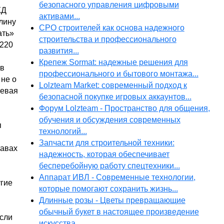
безопасного управления цифровыми
ЖД
активами...
лину
СРО строителей как основа надежного
ать»
строительства и профессионального
 220
развития...
Крепеж Sormat: надежные решения для
 в
профессионального и бытового монтажа...
 не о
Lolzteam Market: современный подход к
шевая
безопасной покупке игровых аккаунтов...
Форум Lolzteam - Пространство для общения,
обучения и обсуждения современных
п
технологий...
Запчасти для строительной техники:
тавах
надежность, которая обеспечивает
бесперебойную работу спецтехники...
Аппарат ИВЛ - Современные технологии,
угие
которые помогают сохранить жизнь...
Длинные розы - Цветы превращающие
обычный букет в настоящее произведение
Если
искусства...