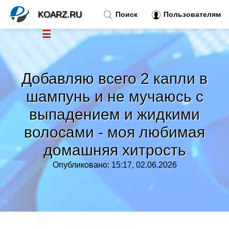
KOARZ.RU
Поиск
Пользователям
☰
Новости
»
Добавляю всего 2 капли в
Тренды новостей
»
шампунь и не мучаюсь с
выпадением и жидкими
Рубрики
»
волосами - моя любимая
Правила
домашняя хитрость
»
Опубликовано: 15:17, 02.06.2026
Контакт
»