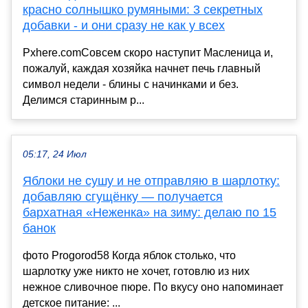
красно солнышко румяными: 3 секретных
добавки - и они сразу не как у всех
Pxhere.comСовсем скоро наступит Масленица и,
пожалуй, каждая хозяйка начнет печь главный
символ недели - блины с начинками и без.
Делимся старинным р...
05:17, 24 Июл
Яблоки не сушу и не отправляю в шарлотку:
добавляю сгущёнку — получается
бархатная «Неженка» на зиму: делаю по 15
банок
фото Progorod58 Когда яблок столько, что
шарлотку уже никто не хочет, готовлю из них
нежное сливочное пюре. По вкусу оно напоминает
детское питание: ...