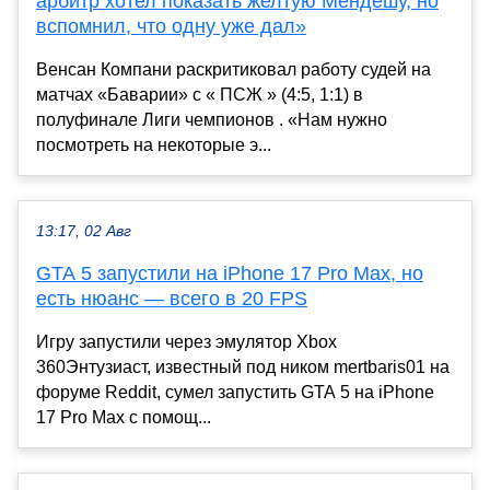
арбитр хотел показать желтую Мендешу, но
вспомнил, что одну уже дал»
Венсан Компани раскритиковал работу судей на
матчах «Баварии» с « ПСЖ » (4:5, 1:1) в
полуфинале Лиги чемпионов . «Нам нужно
посмотреть на некоторые э...
13:17, 02 Авг
GTA 5 запустили на iPhone 17 Pro Max, но
есть нюанс — всего в 20 FPS
Игру запустили через эмулятор Xbox
360Энтузиаст, известный под ником mertbaris01 на
форуме Reddit, сумел запустить GTA 5 на iPhone
17 Pro Max с помощ...