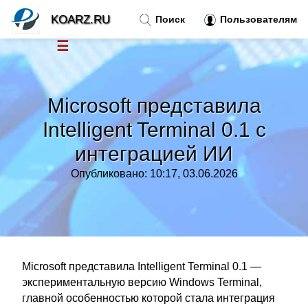
KOARZ.RU
Поиск
Пользователям
☰
Новости
»
Microsoft представила
Тренды новостей
»
Intelligent Terminal 0.1 с
интеграцией ИИ
Рубрики
»
Опубликовано: 10:17, 03.06.2026
Правила
»
Контакт
»
Microsoft представила Intelligent Terminal 0.1 —
экспериментальную версию Windows Terminal,
главной особенностью которой стала интеграция