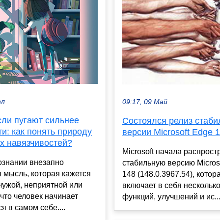
юл
09:17, 09 Май
сли пугают сильнее
Состоялся релиз стаби
и: как понять природу
версии Microsoft Edge 
х навязчивостей?
Microsoft начала распрост
ознании внезапно
стабильную версию Micros
 мысль, которая кажется
148 (148.0.3967.54), котор
чужой, неприятной или
включает в себя нескольк
что человек начинает
функций, улучшений и ис..
я в самом себе....