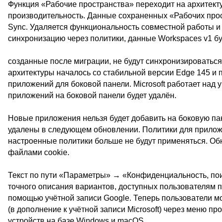
Функция «Рабочие пространства» переходит на архитекту
производительность. Данные сохраненных «Рабочих прос
Sync. Удаляется функциональность совместной работы и
синхронизацию через политики, данные Workspaces v1 бу
созданные после миграции, не будут синхронизироватьс
архитектуры началось со стабильной версии Edge 145 и
приложений для боковой панели. Microsoft работает над
приложений на боковой панели будет удалён.
Новые приложения нельзя будет добавить на боковую пан
удалены в следующем обновлении. Политики для приложе
настроенные политики больше не будут применяться. О
файлами cookie.
Текст по пути «Параметры» → «Конфиденциальность, по
точного описания вариантов, доступных пользователям п
помощью учётной записи Google. Теперь пользователи мог
(в дополнение к учётной записи Microsoft) через меню п
устройств на базе Windows и macOS.