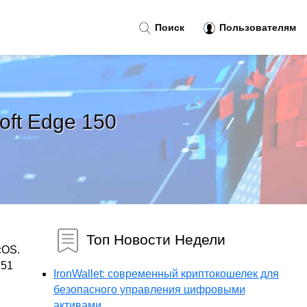
Поиск
Пользователям
oft Edge 150
Топ Новости Недели
cOS.
151
IronWallet: современный криптокошелек для
безопасного управления цифровыми
активами...