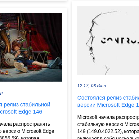
12:17, 06 Июн
ар
Состоялся релиз стаби
я релиз стабильной
версии Microsoft Edge 
crosoft Edge 146
Microsoft начала распрост
начала распространять
стабильную версию Micros
 версию Microsoft Edge
149 (149.0.4022.52), котор
3856.59), которая
включает в себя нескольк