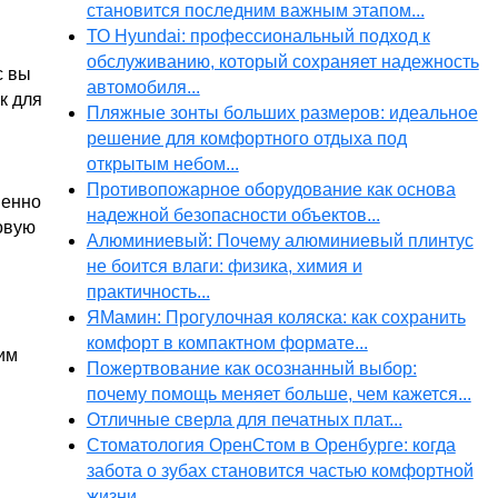
становится последним важным этапом...
ТО Hyundai: профессиональный подход к
обслуживанию, который сохраняет надежность
с вы
автомобиля...
к для
Пляжные зонты больших размеров: идеальное
решение для комфортного отдыха под
открытым небом...
и
Противопожарное оборудование как основа
менно
надежной безопасности объектов...
овую
Алюминиевый: Почему алюминиевый плинтус
не боится влаги: физика, химия и
практичность...
ЯМамин: Прогулочная коляска: как сохранить
комфорт в компактном формате...
им
Пожертвование как осознанный выбор:
почему помощь меняет больше, чем кажется...
Отличные сверла для печатных плат...
Стоматология ОренСтом в Оренбурге: когда
забота о зубах становится частью комфортной
жизни...