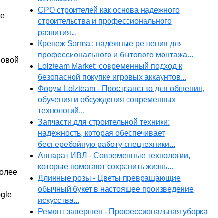
СРО строителей как основа надежного
ge
строительства и профессионального
развития...
Крепеж Sormat: надежные решения для
профессионального и бытового монтажа...
новой
Lolzteam Market: современный подход к
безопасной покупке игровых аккаунтов...
Форум Lolzteam - Пространство для общения,
обучения и обсуждения современных
технологий...
Запчасти для строительной техники:
надежность, которая обеспечивает
бесперебойную работу спецтехники...
Аппарат ИВЛ - Современные технологии,
которые помогают сохранить жизнь...
более
Длинные розы - Цветы превращающие
обычный букет в настоящее произведение
gle
искусства...
Ремонт завершен - Профессиональная уборка