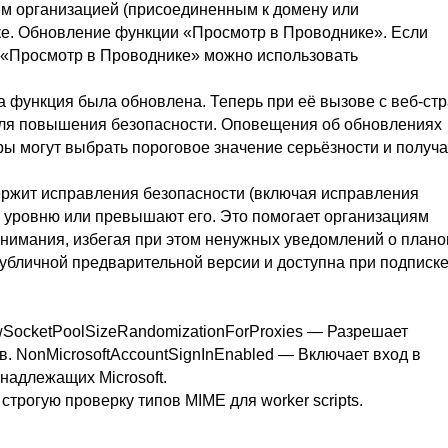
ым организацией (присоединенным к домену или
ке. Обновление функции «Просмотр в Проводнике». Если
ю «Просмотр в Проводнике» можно использовать
эта функция была обновлена. Теперь при её вызове с веб-ст
для повышения безопасности. Оповещения об обновлениях
ы могут выбрать пороговое значение серьёзности и получа
держит исправления безопасности (включая исправления
у уровню или превышают его. Это помогает организациям
внимания, избегая при этом ненужных уведомлений о план
публичной предварительной версии и доступна при подписке
owSocketPoolSizeRandomizationForProxies — Разрешает
. NonMicrosoftAccountSignInEnabled — Включает вход в
инадлежащих Microsoft.
строгую проверку типов MIME для worker scripts.