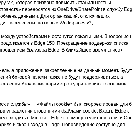
ру V2, которая призвана повысить стабильность и
транств» переносятся из OneDrive/SharePoint в службу Ed
 обмена данными. Для организаций, отключивших
дут перенесены, но новые Workspaces v2,
я между устройствами и останутся локальными. Внедрение 
 продолжается в Edge 150. Прекращение поддержки списка
 упрощением браузера Edge. В ближайшее время список
ель, а приложения, закреплённые на данный момент, будут
ний боковой панели также не будут поддерживаться, а
бновления Уточнение параметров управления сторонними
иск и службы» → «Файлы cookie» был скорректирован для 
ри управлении сторонними файлами cookie. Вход в Edge с
ут входить в Microsoft Edge с помощью учётной записи Goo
рофиля и экран входа в Edge. Нововведение доступно для