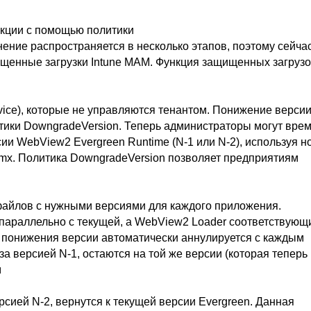
нкции с помощью политики
нение распространяется в несколько этапов, поэтому сейча
ищенные загрузки Intune MAM. Функция защищенных загрузо
vice), которые не управляются тенантом. Понижение верси
тики DowngradeVersion. Теперь администраторы могут вре
и WebView2 Evergreen Runtime (N-1 или N-2), используя н
mx. Политика DowngradeVersion позволяет предприятиям
файлов с нужными версиями для каждого приложения.
параллельно с текущей, а WebView2 Loader соответствующ
понижения версии автоматически аннулируется с каждым
 версией N-1, остаются на той же версии (которая теперь
м
рсией N-2, вернутся к текущей версии Evergreen. Данная