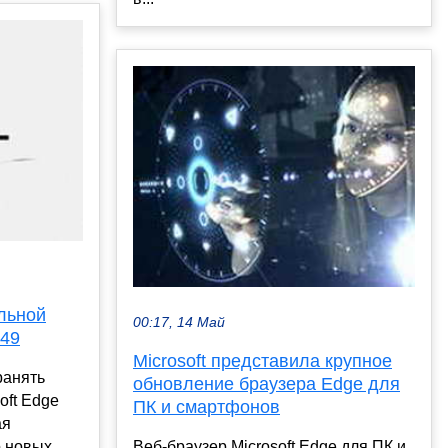
льной
00:17, 14 Май
149
Microsoft представила крупное
ранять
обновление браузера Edge для
oft Edge
ПК и смартфонов
ая
о новых
Веб-браузер Microsoft Edge для ПК и