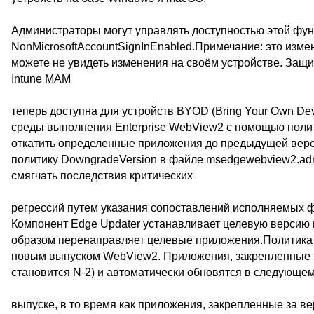
Администраторы могут управлять доступностью этой фу
NonMicrosoftAccountSignInEnabled.Примечание: это изме
можете не увидеть изменения на своём устройстве. Защ
Intune MAM
теперь доступна для устройств BYOD (Bring Your Own De
среды выполнения Enterprise WebView2 с помощью поли
откатить определенные приложения до предыдущей верси
политику DowngradeVersion в файле msedgewebview2.ad
смягчать последствия критических
регрессий путем указания сопоставлений исполняемых 
Компонент Edge Updater устанавливает целевую версию 
образом перенаправляет целевые приложения.Политика 
новым выпуском WebView2. Приложения, закрепленные за
становится N-2) и автоматически обновятся в следующе
выпуске, в то время как приложения, закрепленные за ве