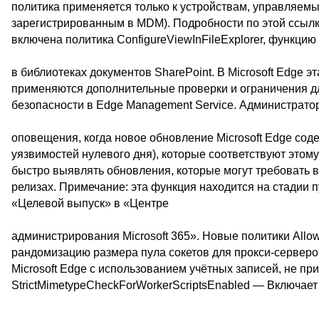
политика применяется только к устройствам, управляем
зарегистрированным в MDM). Подробности по этой ссыл
включена политика ConfigureViewInFileExplorer, функци
в библиотеках документов SharePoint. В Microsoft Edge 
применяются дополнительные проверки и ограничения 
безопасности в Edge Management Service. Администратор
оповещения, когда новое обновление Microsoft Edge со
уязвимостей нулевого дня), которые соответствуют этом
быстро выявлять обновления, которые могут требовать 
релизах. Примечание: эта функция находится на стадии 
«Целевой выпуск» в «Центре
администрирования Microsoft 365». Новые политики All
рандомизацию размера пула сокетов для прокси-серверов
Microsoft Edge с использованием учётных записей, не пр
StrictMimetypeCheckForWorkerScriptsEnabled — Включает 