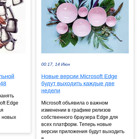
00:17, 14 Июн
льной
Новые версии Microsoft Edge
148
будут выходить каждые две
недели
ранять
oft Edge
Microsoft объявила о важном
ая
изменении в графике релизов
о новых
собственного браузера Edge для
.
всех платформ. Теперь новые
версии приложения будут выходить
в...