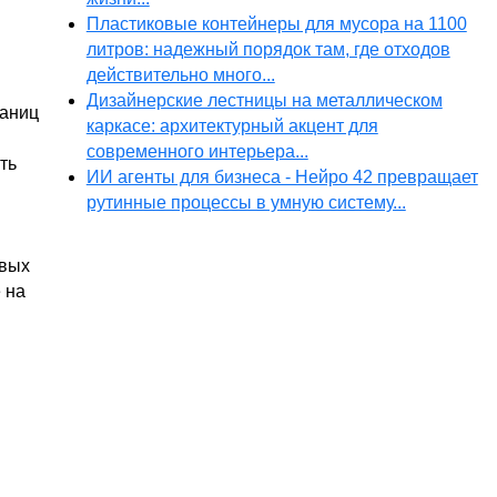
Пластиковые контейнеры для мусора на 1100
литров: надежный порядок там, где отходов
действительно много...
Дизайнерские лестницы на металлическом
раниц
каркасе: архитектурный акцент для
современного интерьера...
ть
ИИ агенты для бизнеса - Нейро 42 превращает
рутинные процессы в умную систему...
овых
 на