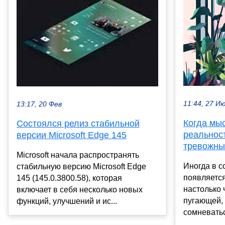
11:44, 27 И
13:17, 20 Фев
Когда мы
Состоялся релиз стабильной
реальност
версии Microsoft Edge 145
тревожны
Microsoft начала распространять
Иногда в с
стабильную версию Microsoft Edge
появляется
145 (145.0.3800.58), которая
настолько 
включает в себя несколько новых
пугающей, 
функций, улучшений и ис...
сомневатьс