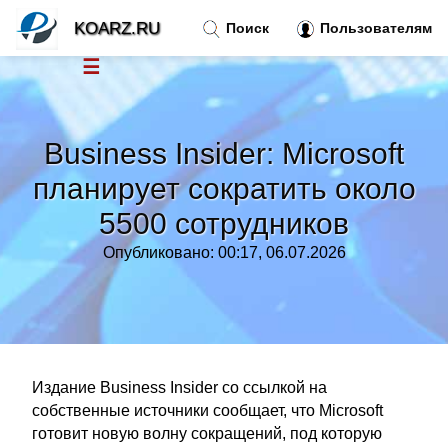
KOARZ.RU
Поиск
Пользователям
☰
Новости
»
Business Insider: Microsoft
Тренды новостей
»
планирует сократить около
5500 сотрудников
Рубрики
»
Опубликовано: 00:17, 06.07.2026
Правила
»
Контакт
»
Издание Business Insider со ссылкой на
собственные источники сообщает, что Microsoft
готовит новую волну сокращений, под которую