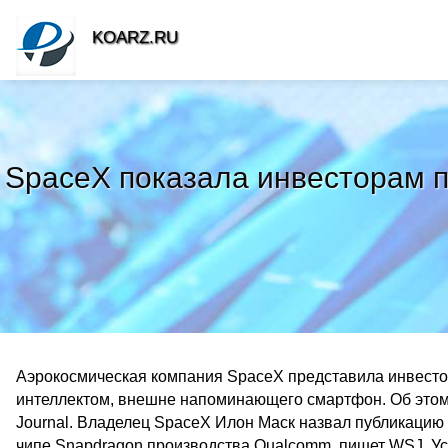
KOARZ.RU
SpaceX показала инвесторам п
Аэрокосмическая компания SpaceX представила инвесто
интеллектом, внешне напоминающего смартфон. Об этом с
Journal. Владелец SpaceX Илон Маск назвал публикацию
чипе Snapdragon производства Qualcomm, пишет WSJ. У