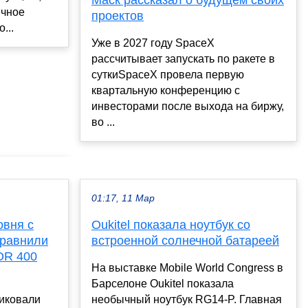
ичное
проектов
...
Уже в 2027 году SpaceX
рассчитывает запускать по ракете в
суткиSpaceX провела первую
квартальную конференцию с
инвесторами после выхода на биржу,
во ...
01:17, 11 Мар
овня с
Oukitel показала ноутбук со
сравнили
встроенной солнечной батареей
OR 400
На выставке Mobile World Congress в
Барселоне Oukitel показала
иковали
необычный ноутбук RG14-P. Главная