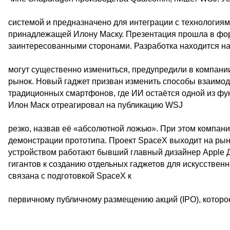
системой и предназначено для интеграции с технологиям
принадлежащей Илону Маску. Презентация прошла в фор
заинтересованными сторонами. Разработка находится на 
могут существенно измениться, предупредили в компании
рынок. Новый гаджет призван изменить способы взаимоде
традиционных смартфонов, где ИИ остаётся одной из фун
Илон Маск отреагировал на публикацию WSJ
резко, назвав её «абсолютной ложью». При этом компан
демонстрации прототипа. Проект SpaceX выходит на рын
устройством работают бывший главный дизайнер Apple Д
гигантов к созданию отдельных гаджетов для искусственн
связана с подготовкой SpaceX к
первичному публичному размещению акций (IPO), которо