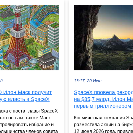
ай
13:17, 20 Июн
O Илон Маск получит
SpaceX провела рекор
ую власть в SpaceX
на $85,7 млрд. Илон М
первым триллионером 
ска с поста главы SpaceX
ько он сам, также Маск
Космическая компания Sp
тролировать избрание и
разместила акции на бир
ольшинства членов совета
12 июня 2026 года, привле