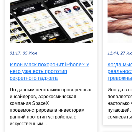
01:17, 05 Июл
11:44, 27 И
Илон Маск похоронит iPhone? У
Когда мы
него уже есть прототип
реальност
секретного гаджета
тревожны
По данным нескольких проверенных
Иногда в с
инсайдеров, аэрокосмическая
появляется
компания SpaceX
настолько 
продемонстрировала инвесторам
пугающей, 
ранний прототип устройства с
сомневатьс
искусственным...