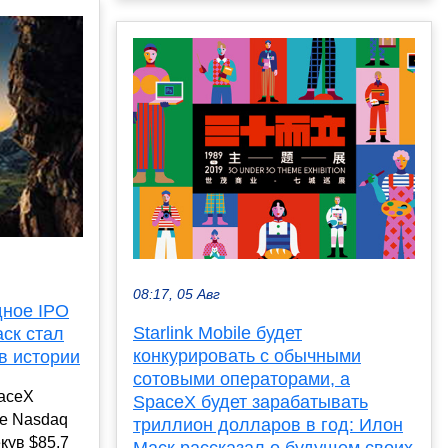
08:17, 05 Авг
дное IPO
Starlink Mobile будет
аск стал
конкурировать с обычными
в истории
сотовыми операторами, а
aceX
SpaceX будет зарабатывать
же Nasdaq
триллион долларов в год: Илон
кув $85,7
Маск рассказал о будущем своих