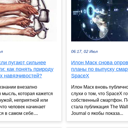
юл
06:17, 02 Июл
сли пугают сильнее
Илон Маск снова опров
и: как понять природу
планы по выпуску сма
х навязчивостей?
SpaceX
ознании внезапно
Илон Маск вновь публично
 мысль, которая кажется
слухи о том, что SpaceX г
чужой, неприятной или
собственный смартфон. 
что человек начинает
стала публикация The Wall
я в самом себе....
Journal о якобы показа...