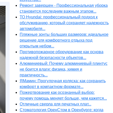
Ремонт завершен - Профессиональная уборка
становится последним важным этапом...
ТО Hyundai: профессиональный подход к
обслуживанию, который сохраняет надежность
автомобиля...
Пляжные зонты больших размеров: идеальное
решение для комфортного отдыха под
открытым небом...
Противопожарное оборудование как основа
надежной безопасности объектов...
Алюминиевый: Почему алюминиевый плинтус
не боится влаги: физика, химия и
практичность...
ЯМамин: Прогулочная коляска: как сохранить
комфорт в компактном формате...
Пожертвование как осознанный выбор:
почему помощь меняет больше, чем кажется...
Отличные сверла для печатных плат...
Стоматология ОренСтом в Оренбурге: когда