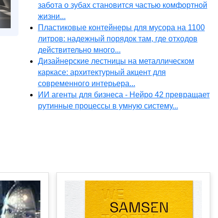
забота о зубах становится частью комфортной
жизни...
Пластиковые контейнеры для мусора на 1100
литров: надежный порядок там, где отходов
действительно много...
Дизайнерские лестницы на металлическом
каркасе: архитектурный акцент для
современного интерьера...
ИИ агенты для бизнеса - Нейро 42 превращает
рутинные процессы в умную систему...