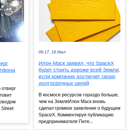
09:17, 19 Июл
Илон Маск заявил, что SpaceX
ерг
будет стоить дороже всей Земли,
ртфона
если компания достигнет своих
долгосрочных целей
 отверг
В космосе ресурсов гораздо больше,
отовит
чем на ЗемлеИлон Маск вновь
Поводом
сделал громкое заявление о будущем
 Street
SpaceX. Комментируя публикацию
предпринимателя Пите...