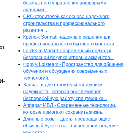
безопасного управления цифровыми
активами...
СРО строителей как основа надежного
строительства и профессионального
развития...
Крепеж Sormat: надежные решения для
профессионального и бытового монтажа...
от
Lolzteam Market: современный подход к
безопасной покупке игровых аккаунтов...
Форум Lolzteam - Пространство для общения,
обучения и обсуждения современных
технологий...
И-
Запчасти для строительной техники:
надежность, которая обеспечивает
бесперебойную работу спецтехники...
Аппарат ИВЛ - Современные технологии,
которые помогают сохранить жизнь...
Длинные розы - Цветы превращающие
обычный букет в настоящее произведение
искусства...