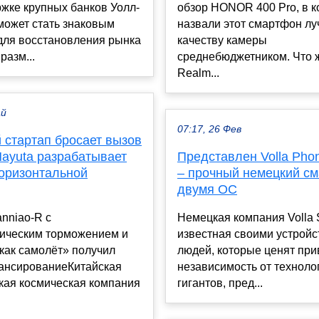
жке крупных банков Уолл-
обзор HONOR 400 Pro, в 
 может стать знаковым
назвали этот смартфон л
для восстановления рынка
качеству камеры
разм...
среднебюджетником. Что ж
Realm...
ай
07:17, 26 Фев
 стартап бросает вызов
Nayuta разрабатывает
Представлен Volla Phon
горизонтальной
– прочный немецкий с
двумя ОС
nniao-R с
Немецкая компания Volla 
ическим торможением и
известная своими устройс
как самолёт» получил
людей, которые ценят при
ансированиеКитайская
независимость от техноло
кая космическая компания
гигантов, пред...