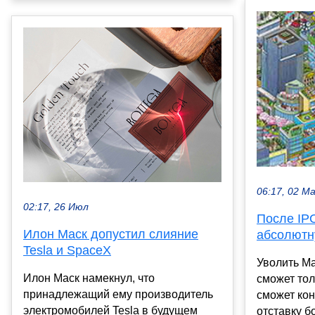
06:17, 02 М
02:17, 26 Июл
После IP
Илон Маск допустил слияние
абсолютн
Tesla и SpaceX
Уволить Ма
Илон Маск намекнул, что
сможет тол
принадлежащий ему производитель
сможет кон
электромобилей Tesla в будущем
отставку б