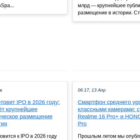
Spa...
млрд — крупнейшее публ
размещение в истории. Сто
в
06:17, 13 Апр
товит IPO в 2026 году:
Смартфон среднего ур
ёт крупнейшее
классными камерами: 
ическое размещение
Realme 16 Pro+ и HON
тия
Pro
овится к IPO в 2026 году
Прошлым летом мы опубл