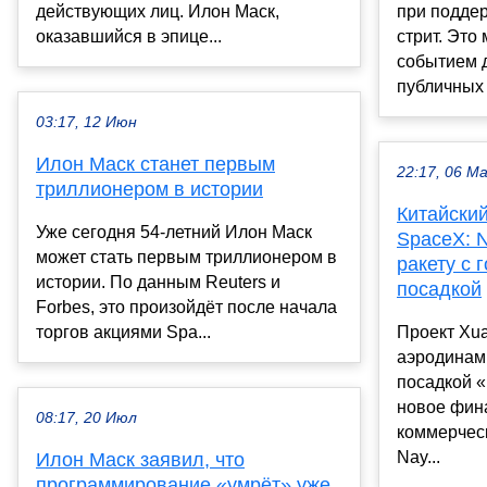
действующих лиц. Илон Маск,
при поддер
оказавшийся в эпице...
стрит. Это
событием 
публичных 
03:17, 12 Июн
Илон Маск станет первым
22:17, 06 М
триллионером в истории
Китайский
Уже сегодня 54-летний Илон Маск
SpaceX: 
может стать первым триллионером в
ракету с 
истории. По данным Reuters и
посадкой
Forbes, это произойдёт после начала
торгов акциями Spa...
Проект Xua
аэродинам
посадкой «
новое фин
08:17, 20 Июл
коммерчес
Nay...
Илон Маск заявил, что
программирование «умрёт» уже