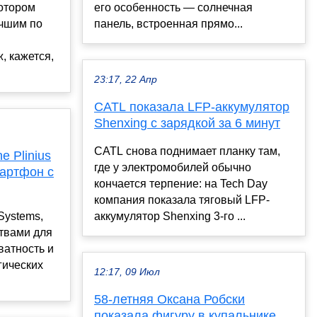
котором
его особенность — солнечная
учшим по
панель, встроенная прямо...
, кажется,
23:17, 22 Апр
CATL показала LFP-аккумулятор
Shenxing с зарядкой за 6 минут
CATL снова поднимает планку там,
e Plinius
где у электромобилей обычно
мартфон с
кончается терпение: на Tech Day
компания показала тяговый LFP-
Systems,
аккумулятор Shenxing 3-го ...
твами для
ватность и
гических
12:17, 09 Июл
58-летняя Оксана Робски
показала фигуру в купальнике