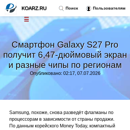
KOARZ.RU
Поиск
Пользователям
☰
Новости
»
Смартфон Galaxy S27 Pro
Тренды новостей
»
получит 6,47-дюймовый экран
и разные чипы по регионам
Рубрики
»
Опубликовано: 02:17, 07.07.2026
Правила
»
Контакт
»
Samsung, похоже, снова разведёт флагманы по
процессорам в зависимости от страны продажи.
По данным корейского Money Today, компактный