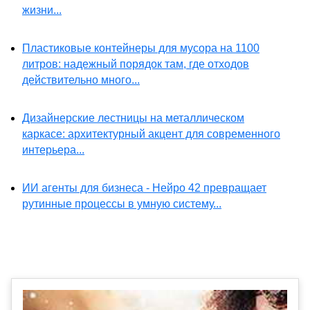
жизни...
Пластиковые контейнеры для мусора на 1100
литров: надежный порядок там, где отходов
действительно много...
Дизайнерские лестницы на металлическом
каркасе: архитектурный акцент для современного
интерьера...
ИИ агенты для бизнеса - Нейро 42 превращает
рутинные процессы в умную систему...