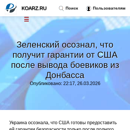
KOARZ.RU
Поиск
Пользователям
☰
Новости
»
Зеленский осознал, что
Тренды новостей
»
получит гарантии от США
после вывода боевиков из
Рубрики
»
Донбасса
Правила
»
Опубликовано: 22:17, 26.03.2026
Контакт
»
Украина осознала, что США готовы предоставить
ей гарантии безопасности только после полного