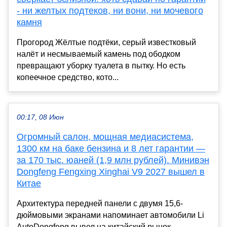
- ни желтых подтеков, ни вони, ни мочевого
камня
Прогород Жёлтые подтёки, серый известковый
налёт и несмываемый камень под ободком
превращают уборку туалета в пытку. Но есть
копеечное средство, кото...
00:17, 08 Июн
Огромный салон, мощная медиасистема,
1300 км на баке бензина и 8 лет гарантии —
за 170 тыс. юаней (1,9 млн рублей). Минивэн
Dongfeng Fengxing Xinghai V9 2027 вышел в
Китае
Архитектура передней панели с двумя 15,6-
дюймовыми экранами напоминает автомобили Li
AutoDongfeng вывел на китайский рынок