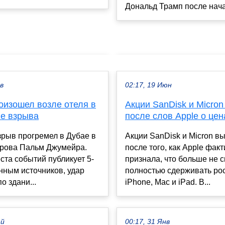
Дональд Трамп после нача
ев
02:17, 19 Июн
оизошел возле отеля в
Акции SanDisk и Micro
е взрыва
после слов Apple о цен
рыв прогремел в Дубае в
Акции SanDisk и Micron в
трова Пальм Джумейра.
после того, как Apple фак
ста событий публикует 5-
признала, что больше не 
данным источников, удар
полностью сдерживать рос
о здани...
iPhone, Mac и iPad. В...
ай
00:17, 31 Янв