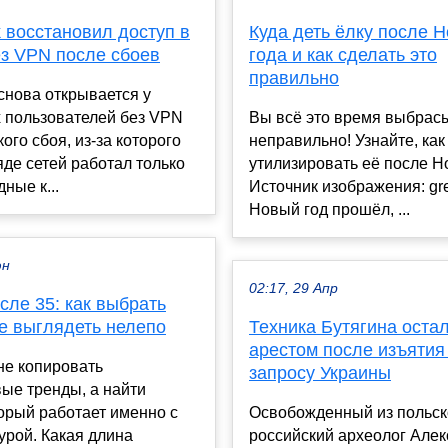
 восстановил доступ в
Куда деть ёлку после Н
ез VPN после сбоев
года и как сделать это
правильно
снова открывается у
х пользователей без VPN
Вы всё это время выбрас
ого сбоя, из-за которого
неправильно! Узнайте, как
яде сетей работал только
утилизировать её после Но
ные к...
Источник изображения: gre
Новый год прошёл, ...
юн
02:17, 29 Апр
ле 35: как выбрать
е выглядеть нелепо
Техника Бутягина оста
арестом после изъятия
не копировать
запросу Украины
ые тренды, а найти
орый работает именно с
Освобожденный из польс
урой. Какая длина
российский археолог Але