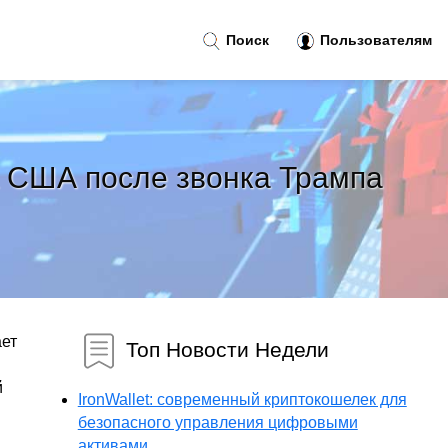
Поиск
Пользователям
а США после звонка Трампа
ает
Топ Новости Недели
й
IronWallet: современный криптокошелек для
безопасного управления цифровыми
активами...