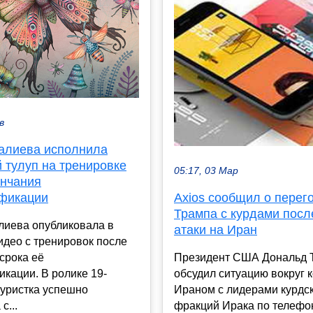
в
алиева исполнила
 тулуп на тренировке
05:17, 03 Мар
ончания
фикации
Axios сообщил о перег
Трампа с курдами посл
лиева опубликовала в
атаки на Иран
идео с тренировок после
срока её
Президент США Дональд 
кации. В ролике 19-
обсудил ситуацию вокруг 
гуристка успешно
Ираном с лидерами курдс
с...
фракций Ирака по телефон