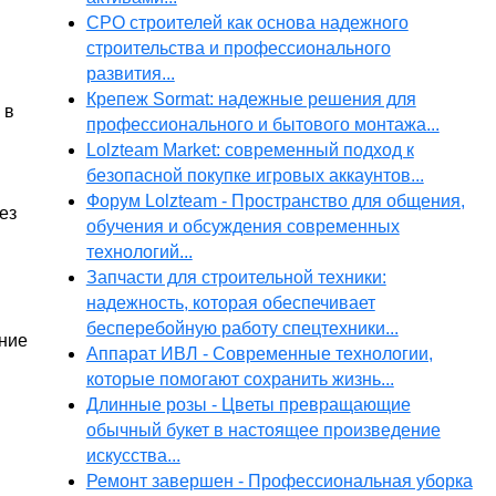
СРО строителей как основа надежного
строительства и профессионального
развития...
Крепеж Sormat: надежные решения для
 в
профессионального и бытового монтажа...
Lolzteam Market: современный подход к
безопасной покупке игровых аккаунтов...
Форум Lolzteam - Пространство для общения,
ез
обучения и обсуждения современных
технологий...
Запчасти для строительной техники:
надежность, которая обеспечивает
бесперебойную работу спецтехники...
ние
Аппарат ИВЛ - Современные технологии,
которые помогают сохранить жизнь...
Длинные розы - Цветы превращающие
обычный букет в настоящее произведение
искусства...
Ремонт завершен - Профессиональная уборка