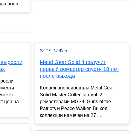
ла воен...
22:17, 14 Фев
n выросли
Metal Gear Solid 4 получит
ах
первый ремастер спустя 18 лет
после выхода
ыросли
тически
Konami анонсировала Metal Gear
сможет
Solid Master Collection Vol. 2 с
т цен на
ремастерами MGS4: Guns of the
Patriots и Peace Walker. Выход
коллекции намечен на 27 ...