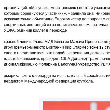
организаций. «Мы уважаем автономию спорта и уважаем
которым соревнуются участники», – заявила она. Чинов
исключительно объективно.Еврокомиссар по вопросам с
спортивных инстанций из-за политического вмешательс
УЕФА, обвинив коллег в переходе
красной линии. Глава МИД Бельгии Максим Прево также
игру.Премьер-министр Британии Кир Стармер тоже выступ
своего представителя, что подобные решения должны ос
властей.Напомним, президент США Дональд Трамп личн
дисквалификацию Фоларина Балогуна.Руководство УЕФА 
американского форварда на испытательный срок.Бельги
вердиктом Международной федерации футбола.