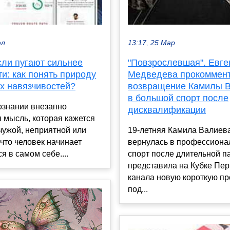
юл
13:17, 25 Мар
сли пугают сильнее
"Повзрослевшая". Евге
и: как понять природу
Медведева прокоммен
х навязчивостей?
возвращение Камилы 
в большой спорт после
ознании внезапно
дисквалификации
 мысль, которая кажется
чужой, неприятной или
19-летняя Камила Валиев
что человек начинает
вернулась в профессион
я в самом себе....
спорт после длительной п
представила на Кубке Пер
канала новую короткую п
под...