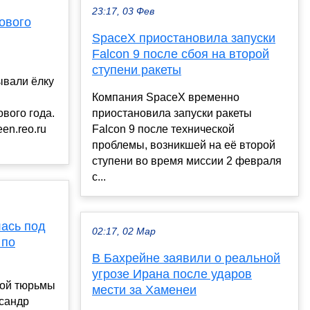
23:17, 03 Фев
ового
SpaceX приостановила запуски
Falcon 9 после сбоя на второй
ступени ракеты
ывали ёлку
Компания SpaceX временно
вого года.
приостановила запуски ракеты
en.reo.ru
Falcon 9 после технической
проблемы, возникшей на её второй
ступени во время миссии 2 февраля
с...
лась под
02:17, 02 Мар
 по
В Бахрейне заявили о реальной
угрозе Ирана после ударов
кой тюрьмы
мести за Хаменеи
ксандр