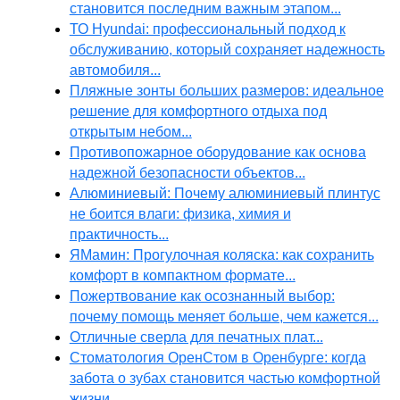
становится последним важным этапом...
ТО Hyundai: профессиональный подход к
обслуживанию, который сохраняет надежность
автомобиля...
Пляжные зонты больших размеров: идеальное
решение для комфортного отдыха под
открытым небом...
Противопожарное оборудование как основа
надежной безопасности объектов...
Алюминиевый: Почему алюминиевый плинтус
не боится влаги: физика, химия и
практичность...
ЯМамин: Прогулочная коляска: как сохранить
комфорт в компактном формате...
Пожертвование как осознанный выбор:
почему помощь меняет больше, чем кажется...
Отличные сверла для печатных плат...
Стоматология ОренСтом в Оренбурге: когда
забота о зубах становится частью комфортной
жизни...