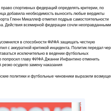
 право спортивных федераций определять критерии, по
ница добавила необходимость выносить любые вердикты
порта Гленн Микаллеф отметил подрыв самостоятельности
тва. Действия всемирной федерации сочли неоправданными
 усомнился в способности ФИФА защищать честную
ил с аккуратной критикой инцидента. Политик передал чер
таваться исключительно в ведении футбольных
о попросил главу ФИФА Джанни Инфантино отменить
резко осудило замену наказания
йские политики и футбольные чиновники выразили возмуще