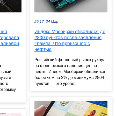
20:17, 24 Мар
ния
Индекс Мосбиржи обвалился до
тировала
2800 пунктов после заявления
Валиевой
Трампа. Что произошло с
нефтью
Российский фондовый рынок рухнул
а
на фоне резкого падения цен на
альный
нефть. Индекс Мосбиржи обвалился
аузы и
более чем на 2% до минимума 2804
вого
пунктов — это урове...
рограмму