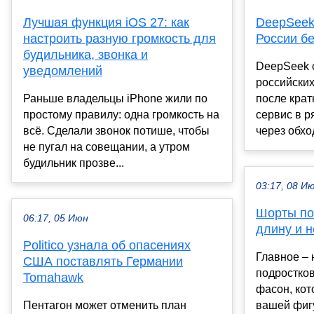
Лучшая функция iOS 27: как
DeepSeek
настроить разную громкость для
России б
будильника, звонка и
DeepSeek 
уведомлений
российски
Раньше владельцы iPhone жили по
после кратк
простому правилу: одна громкость на
сервис в р
всё. Сделали звонок потише, чтобы
через обход
не пугал на совещании, а утром
будильник прозве...
03:17, 08 И
Шорты пос
06:17, 05 Июн
длину и н
Politico узнала об опасениях
Главное – 
США поставлять Германии
подростков
Tomahawk
фасон, кот
Пентагон может отменить план
вашей фиг