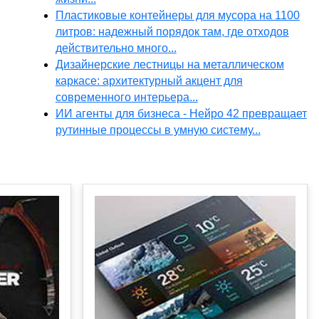
Пластиковые контейнеры для мусора на 1100
литров: надежный порядок там, где отходов
действительно много...
Дизайнерские лестницы на металлическом
каркасе: архитектурный акцент для
современного интерьера...
ИИ агенты для бизнеса - Нейро 42 превращает
рутинные процессы в умную систему...