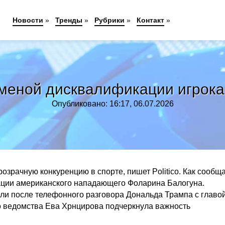
Новости
»
Тренды
»
Рубрики
»
Контакт
»
 отменой дисквалификации игрок
Опубликовано: 16:17, 06.07.2026
зрачную конкуренцию в спорте, пишет Politico. Как сообщ
кации американского нападающего Фоларина Балогуна.
али после телефонного разговора Дональда Трампа с главо
 ведомства Ева Хрнцирова подчеркнула важность