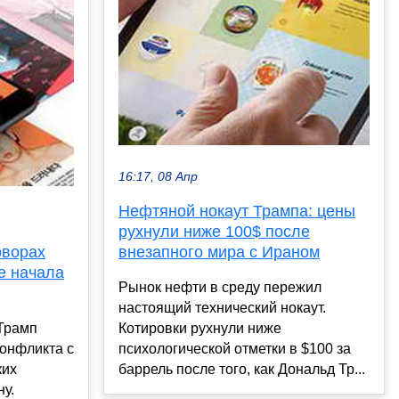
16:17, 08 Апр
Нефтяной нокаут Трампа: цены
рухнули ниже 100$ после
оворах
внезапного мира с Ираном
е начала
Рынок нефти в среду пережил
настоящий технический нокаут.
Трамп
Котировки рухнули ниже
конфликта с
психологической отметки в $100 за
ких
баррель после того, как Дональд Тр...
у.