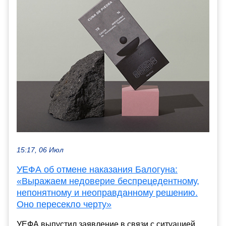
15:17, 06 Июл
УЕФА об отмене наказания Балогуна:
«Выражаем недоверие беспрецедентному,
непонятному и неоправданному решению.
Оно пересекло черту»
УЕФА выпустил заявление в связи с ситуацией