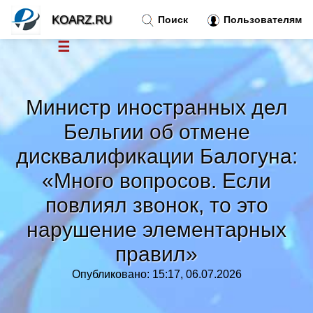
KOARZ.RU
Поиск
Пользователям
☰
Новости
»
Министр иностранных дел
Тренды новостей
»
Бельгии об отмене
дисквалификации Балогуна:
Рубрики
»
«Много вопросов. Если
Правила
повлиял звонок, то это
»
нарушение элементарных
Контакт
»
правил»
Опубликовано: 15:17, 06.07.2026