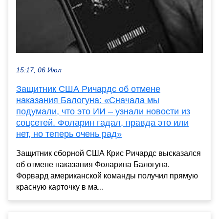
15:17, 06 Июл
Защитник США Ричардс об отмене
наказания Балогуна: «Сначала мы
подумали, что это ИИ – узнали новости из
соцсетей. Фоларин гадал, правда это или
нет, но теперь очень рад»
Защитник сборной США Крис Ричардс высказался
об отмене наказания Фоларина Балогуна.
Форвард американской команды получил прямую
красную карточку в ма...