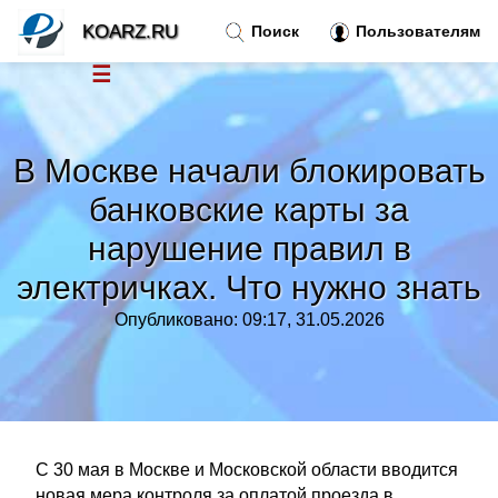
KOARZ.RU
Поиск
Пользователям
☰
Новости
»
В Москве начали блокировать
Тренды новостей
»
банковские карты за
нарушение правил в
Рубрики
»
электричках. Что нужно знать
Правила
»
Опубликовано: 09:17, 31.05.2026
Контакт
»
С 30 мая в Москве и Московской области вводится
новая мера контроля за оплатой проезда в