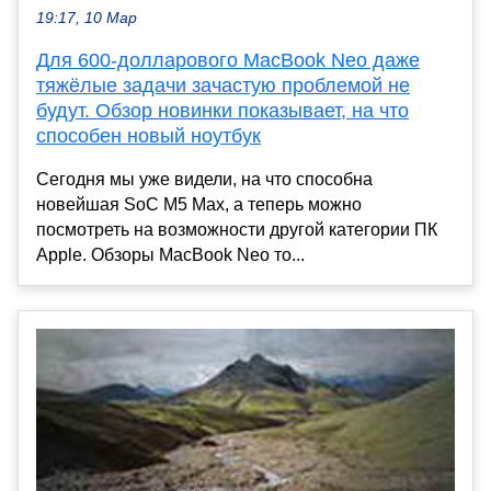
19:17, 10 Мар
Для 600-долларового MacBook Neo даже
тяжёлые задачи зачастую проблемой не
будут. Обзор новинки показывает, на что
способен новый ноутбук
Сегодня мы уже видели, на что способна
новейшая SoC M5 Max, а теперь можно
посмотреть на возможности другой категории ПК
Apple. Обзоры MacBook Neo то...