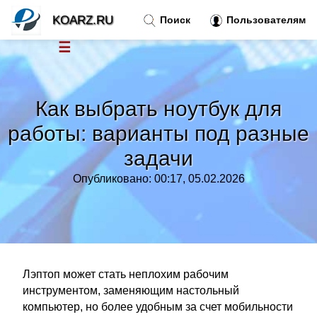
KOARZ.RU
Поиск
Пользователям
☰
Новости
»
Как выбрать ноутбук для
Тренды новостей
»
работы: варианты под разные
задачи
Рубрики
»
Опубликовано: 00:17, 05.02.2026
Правила
»
Контакт
»
Лэптоп может стать неплохим рабочим
инструментом, заменяющим настольный
компьютер, но более удобным за счет мобильности