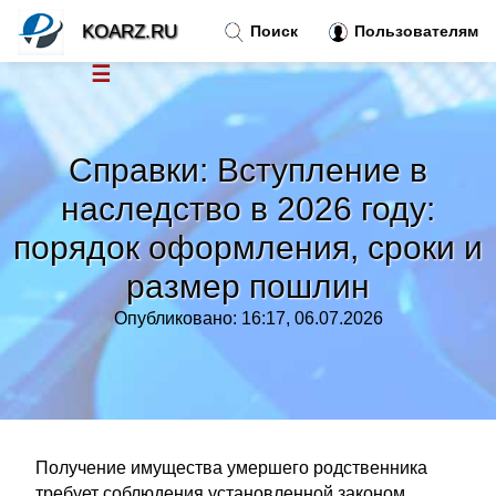
KOARZ.RU
Поиск
Пользователям
☰
Новости
»
Справки: Вступление в
Тренды новостей
»
наследство в 2026 году:
порядок оформления, сроки и
Рубрики
»
размер пошлин
Правила
»
Опубликовано: 16:17, 06.07.2026
Контакт
»
Получение имущества умершего родственника
требует соблюдения установленной законом