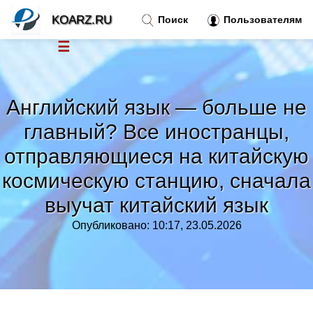
KOARZ.RU
Поиск
Пользователям
☰
Новости
»
Английский язык — больше не
Тренды новостей
»
главный? Все иностранцы,
отправляющиеся на китайскую
Рубрики
»
космическую станцию, сначала
Правила
выучат китайский язык
»
Опубликовано: 10:17, 23.05.2026
Контакт
»