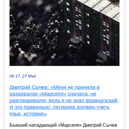
06:17, 27 Май
Дмитрий Сычев: «Меня не приняли в
раздевалке «Марселя» сначала, не
разговаривали, ведь я не знал французский.
И это правильно: легионер должен учить
язык, историю»
Бывший нападающий «Марселя» Дмитрий Сычев