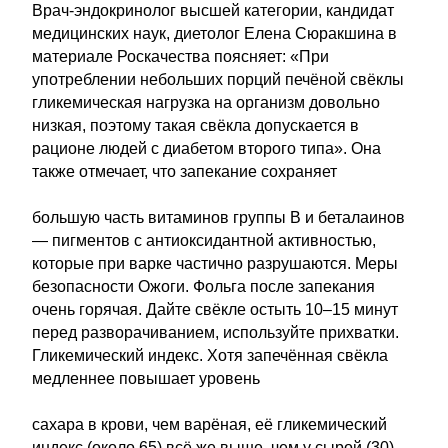
Врач-эндокринолог высшей категории, кандидат
медицинских наук, диетолог Елена Сюракшина в
материале Роскачества поясняет: «При
употреблении небольших порций печёной свёклы
гликемическая нагрузка на организм довольно
низкая, поэтому такая свёкла допускается в
рационе людей с диабетом второго типа». Она
также отмечает, что запекание сохраняет
большую часть витаминов группы B и беталаинов
— пигментов с антиоксидантной активностью,
которые при варке частично разрушаются. Меры
безопасности Ожоги. Фольга после запекания
очень горячая. Дайте свёкле остыть 10–15 минут
перед разворачиванием, используйте прихватки.
Гликемический индекс. Хотя запечённая свёкла
медленнее повышает уровень
сахара в крови, чем варёная, её гликемический
индекс (около 65) всё же выше, чем у сырой (30).