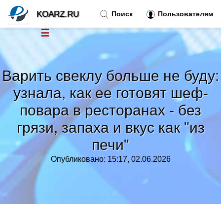
KOARZ.RU
Поиск
Пользователям
☰
Новости
»
Варить свеклу больше не буду:
Тренды новостей
»
узнала, как ее готовят шеф-
повара в ресторанах - без
Рубрики
»
грязи, запаха и вкус как "из
Правила
»
печи"
Опубликовано: 15:17, 02.06.2026
Контакт
»