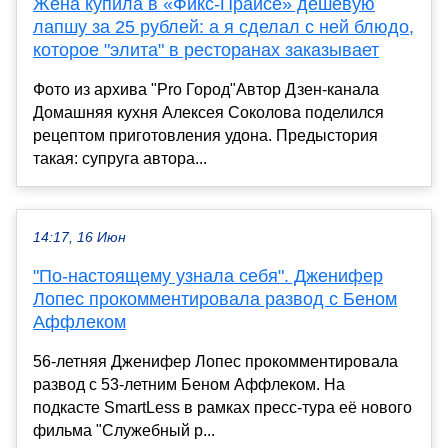
Жена купила в «Фикс-Прайсе» дешевую
лапшу за 25 рублей: а я сделал с ней блюдо,
которое "элита" в ресторанах заказывает
Фото из архива "Pro Город"Автор Дзен-канала
Домашняя кухня Алексея Соколова поделился
рецептом приготовления удона. Предыстория
такая: супруга автора...
14:17, 16 Июн
"По-настоящему узнала себя". Дженифер
Лопес прокомментировала развод с Беном
Аффлеком
56-летняя Дженифер Лопес прокомментировала
развод с 53-летним Беном Аффлеком. На
подкасте SmartLess в рамках пресс-тура её нового
фильма "Служебный р...