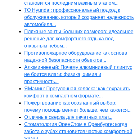
становится последним важным этапом...
ТО Hyundai: профессиональный подход к
обслуживанию, который сохраняет надежность
автомобиля...
Пляжные зонты больших размеров: идеальное
решение для комфортного отдыха под
открытым небом...
Противопожарное оборудование как основа
надежной безопасности объектов...
Алюминиевый: Почему алюминиевый плинтус
не боится влаги: физика, химия и
практичность...
ЯМамин: Прогулочная коляска: как сохранить
комфорт в компактном формате...
Пожертвование как осознанный выбор:
почему помощь меняет больше, чем кажется...
Отличные сверла для печатных плат...
Стоматология ОренСтом в Оренбурге: когда
забота о зубах становится частью комфортной
жизни...