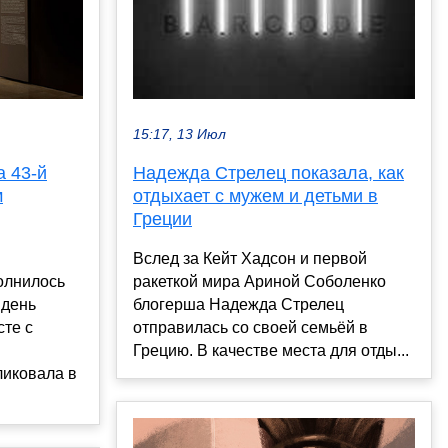
15:17, 13 Июл
 43-й
Надежда Стрелец показала, как
м
отдыхает с мужем и детьми в
Греции
Вслед за Кейт Хадсон и первой
олнилось
ракеткой мира Ариной Соболенко
 день
блогерша Надежда Стрелец
те с
отправилась со своей семьёй в
Грецию. В качестве места для отды...
иковала в