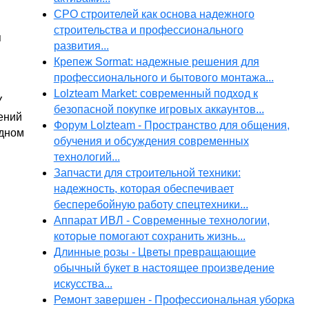
СРО строителей как основа надежного
строительства и профессионального
я
развития...
Крепеж Sormat: надежные решения для
профессионального и бытового монтажа...
Lolzteam Market: современный подход к
У
безопасной покупке игровых аккаунтов...
ений
Форум Lolzteam - Пространство для общения,
одном
обучения и обсуждения современных
технологий...
Запчасти для строительной техники:
надежность, которая обеспечивает
бесперебойную работу спецтехники...
Аппарат ИВЛ - Современные технологии,
которые помогают сохранить жизнь...
Длинные розы - Цветы превращающие
обычный букет в настоящее произведение
искусства...
Ремонт завершен - Профессиональная уборка