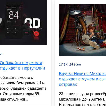
юл
 Орбакайте с мужем и
17:17, 14 Июн
отдыхает в Португалии
Внучка Никиты Михалк
рбакайте вместе с
отдыхает с мужем и сы
Михаилом Земцовым и 14-
островах
ерью Клавдией отдыхает в
23-летняя внучка режиссё
. Отпускные кадры 55-
Михалкова и дочь Артёма
ица опубликов...
Наталья показала, как отд