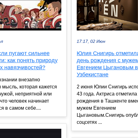
17:17, 02 Июн
юл
Юлия Снигирь отметила
сли пугают сильнее
день рождения с муже
и: как понять природу
Евгением Цыгановым в
х навязчивостей?
Узбекистане
ознании внезапно
2 июня Юлии Снигирь исп
 мысль, которая кажется
43 года. Актриса отметила
чужой, неприятной или
рождения в Ташкенте вмес
что человек начинает
мужем Евгением
я в самом себе....
Цыгановым.Снигирь опубл
соцсетях ...