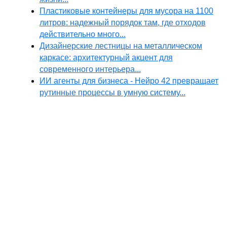
Пластиковые контейнеры для мусора на 1100
литров: надежный порядок там, где отходов
действительно много...
Дизайнерские лестницы на металлическом
каркасе: архитектурный акцент для
современного интерьера...
ИИ агенты для бизнеса - Нейро 42 превращает
рутинные процессы в умную систему...