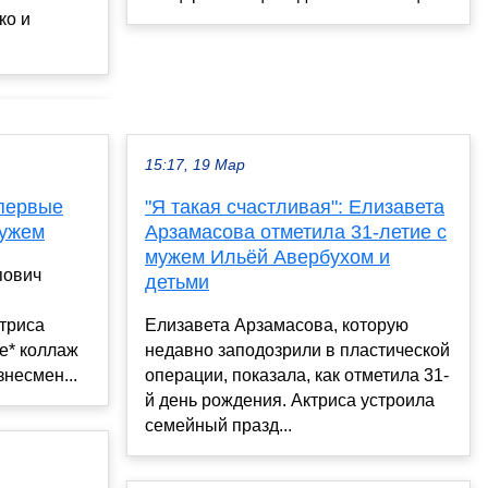
ко и
15:17, 19 Мар
первые
"Я такая счастливая": Елизавета
мужем
Арзамасова отметила 31-летие с
мужем Ильёй Авербухом и
пович
детьми
триса
Елизавета Арзамасова, которую
е* коллаж
недавно заподозрили в пластической
знесмен...
операции, показала, как отметила 31-
й день рождения. Актриса устроила
семейный празд...