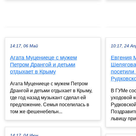
14:17, 06 Май
10:17, 24 Ап
Агата Муцениеце с мужем
Евгения 
Петром Дрангой и детьми
Шелягова
отдыхает в Крыму
посетили
Рудковск
Агата Муцениеце с мужем Петром
Дрангой и детьми отдыхает в Крыму,
В ГУМе сос
где год назад музыкант сделал ей
уходовой 
предложение. Семья поселилась в
Рудковской
том же фешенебельн...
Поздравит
львицу при
14:17, 04 Июн