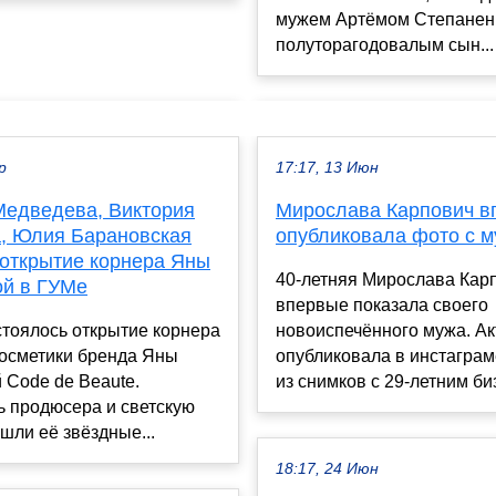
мужем Артёмом Степанен
полуторагодовалым сын...
р
17:17, 13 Июн
Медведева, Виктория
Мирослава Карпович в
, Юлия Барановская
опубликовала фото с 
 открытие корнера Яны
40-летняя Мирослава Кар
ой в ГУМе
впервые показала своего
тоялось открытие корнера
новоиспечённого мужа. Ак
косметики бренда Яны
опубликовала в инстаграм
 Code de Beaute.
из снимков с 29-летним би
ь продюсера и светскую
шли её звёздные...
18:17, 24 Июн