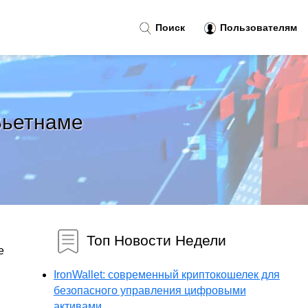
Поиск
Пользователям
Вьетнаме
Топ Новости Недели
е
IronWallet: современный криптокошелек для
безопасного управления цифровыми
активами...