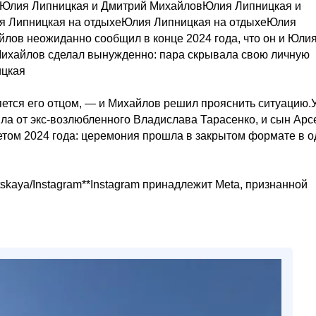
Юлия Липницкая и Дмитрий МихайловЮлия Липницкая и
 Липницкая на отдыхеЮлия Липницкая на отдыхеЮлия
лов неожиданно сообщил в конце 2024 года, что он и Юли
Михайлов сделал вынужденно: пара скрывала свою личную
ицкая
ляется его отцом, — и Михайлов решил прояснить ситуацию.
ила от экс-возлюбленного Владислава Тарасенко, и сын Арс
етом 2024 года: церемония прошла в закрытом формате в 
itskaya/Instagram**Instagram принадлежит Meta, признанной