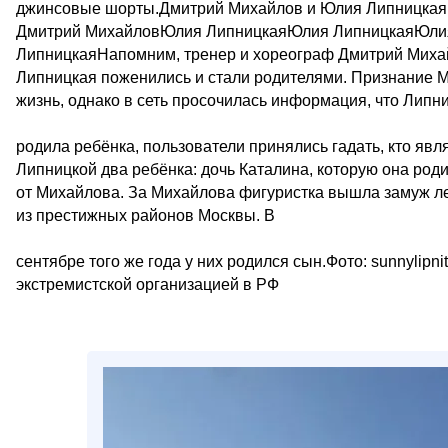
джинсовые шорты.Дмитрий Михайлов и Юлия Липницкая
Дмитрий МихайловЮлия ЛипницкаяЮлия ЛипницкаяЮлия
ЛипницкаяНапомним, тренер и хореограф Дмитрий Михай
Липницкая поженились и стали родителями. Признание 
жизнь, однако в сеть просочилась информация, что Липн
родила ребёнка, пользователи принялись гадать, кто яв
Липницкой два ребёнка: дочь Каталина, которую она род
от Михайлова. За Михайлова фигуристка вышла замуж л
из престижных районов Москвы. В
сентябре того же года у них родился сын.Фото: sunnylipn
экстремистской организацией в РФ