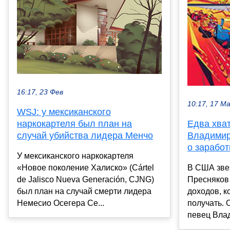
16:17, 23 Фев
10:17, 17 М
WSJ: у мексиканского
наркокартеля был план на
Едва хват
случай убийства лидера Менчо
Владимир
о зарабо
У мексиканского наркокартеля
«Новое поколение Халиско» (Cártel
В США зве
de Jalisco Nueva Generación, CJNG)
Пресняков 
был план на случай смерти лидера
доходов, к
Немесио Осегера Се...
получать. 
певец Влад