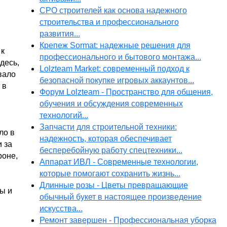
СРО строителей как основа надежного
строительства и профессионального
развития...
Крепеж Sormat: надежные решения для
 к
профессионального и бытового монтажа...
десь,
Lolzteam Market: современный подход к
вало
безопасной покупке игровых аккаунтов...
 в
Форум Lolzteam - Пространство для общения,
обучения и обсуждения современных
технологий...
Запчасти для строительной техники:
ло в
надежность, которая обеспечивает
 за
бесперебойную работу спецтехники...
роне,
Аппарат ИВЛ - Современные технологии,
которые помогают сохранить жизнь...
Длинные розы - Цветы превращающие
ы и
обычный букет в настоящее произведение
искусства...
Ремонт завершен - Профессиональная уборка