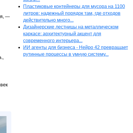
Пластиковые контейнеры для мусора на 1100
литров: надежный порядок там, где отходов
ия, —
действительно много...
Дизайнерские лестницы на металлическом
каркасе: архитектурный акцент для
современного интерьера...
ИИ агенты для бизнеса - Нейро 42 превращает
рутинные процессы в умную систему...
.,
овек