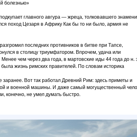
ой болезнью»
ь подкупает главного авгура — жреца, толковавшего знамен
лся поход Цезаря в Африку Как бы то ни было, армия не
ь разгромил последних противников в битве при Тапсе,
рнулся в столицу триумфатором. Впрочем, удача или
нее чем через два года, в мартовские иды 44 года до н. э
 была жизнь римских правителей. По словам историка
 заранее. Вот так работал Древний Рим: здесь приметы и
нной и военной машины. И даже самый могущественный чел
ли, конечно, не умел думать быстро.