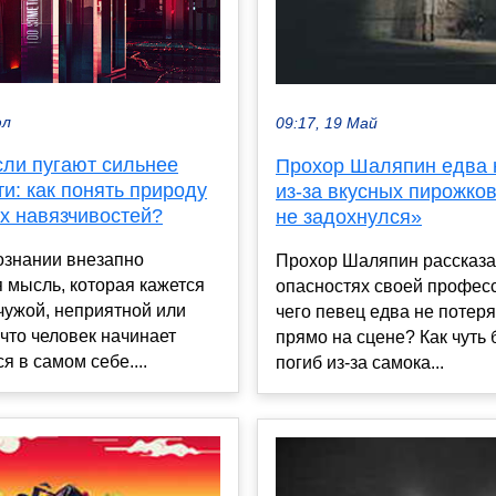
юл
09:17, 19 Май
сли пугают сильнее
Прохор Шаляпин едва 
и: как понять природу
из-за вкусных пирожков
х навязчивостей?
не задохнулся»
ознании внезапно
Прохор Шаляпин рассказа
 мысль, которая кажется
опасностях своей професс
чужой, неприятной или
чего певец едва не потер
что человек начинает
прямо на сцене? Как чуть
я в самом себе....
погиб из-за самока...