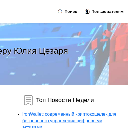
Поиск
Пользователям
ьеру Юлия Цезаря
Топ Новости Недели
IronWallet: современный криптокошелек для
безопасного управления цифровыми
.
активами...