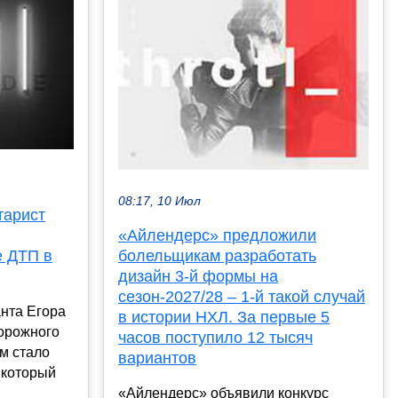
08:17, 10 Июл
тарист
«Айлендерс» предложили
е ДТП в
болельщикам разработать
дизайн 3-й формы на
сезон-2027/28 – 1-й такой случай
анта Егора
в истории НХЛ. За первые 5
дорожного
часов поступило 12 тысяч
ом стало
вариантов
, который
«Айлендерс» объявили конкурс