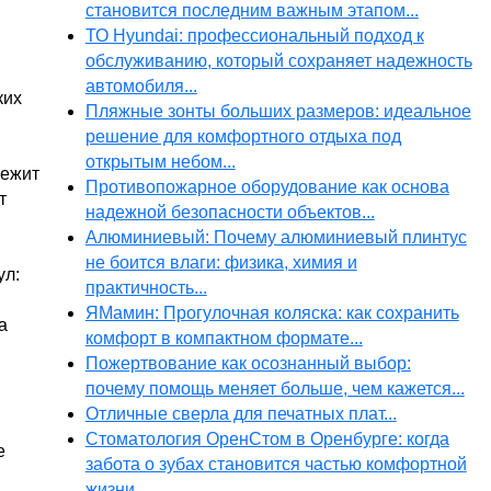
становится последним важным этапом...
ТО Hyundai: профессиональный подход к
обслуживанию, который сохраняет надежность
автомобиля...
ких
Пляжные зонты больших размеров: идеальное
решение для комфортного отдыха под
открытым небом...
лежит
Противопожарное оборудование как основа
т
надежной безопасности объектов...
Алюминиевый: Почему алюминиевый плинтус
не боится влаги: физика, химия и
ул:
практичность...
ЯМамин: Прогулочная коляска: как сохранить
а
комфорт в компактном формате...
Пожертвование как осознанный выбор:
почему помощь меняет больше, чем кажется...
Отличные сверла для печатных плат...
Стоматология ОренСтом в Оренбурге: когда
е
забота о зубах становится частью комфортной
жизни...