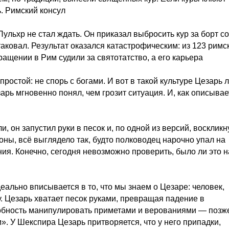
ь. Римский консул
ульхр не стал ждать. Он приказал выбросить кур за борт со
таковал. Результат оказался катастрофическим: из 123 римс
ращении в Рим судили за святотатство, а его карьера
ростой: не спорь с богами. И вот в такой культуре Цезарь 
арь мгновенно понял, чем грозит ситуация. И, как описывае
 он запустил руки в песок и, по одной из версий, воскликн
оны, всё выглядело так, будто полководец нарочно упал на
ия. Конечно, сегодня невозможно проверить, было ли это н
ально вписывается в то, что мы знаем о Цезаре: человек,
. Цезарь хватает песок руками, превращая падение в
собность манипулировать приметами и верованиями — позж
. У Шекспира Цезарь притворяется, что у него припадки,