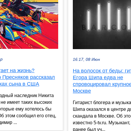
ар
16:17, 08 Июн
ает на жизнь?
На волосок от беды: ги
 Пресняков рассказал
Егора Шипа едва не
тках сына в США
спровоцировал крупно
Москве
здный наследник Никита
не имеет таких высоких
Гитарист блогера и музык
оторые ему хотелось бы
Шипа оказался в центре 
Об этом сообщил его отец,
скандала в Москве. Об эт
имир ...
известно 5-tv.ru. Музыкант
ранее был уч...