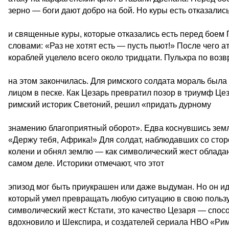
зерно — боги дают добро на бой. Но куры есть отказалис
и священные куры, которые отказались есть перед боем П
словами: «Раз не хотят есть — пусть пьют!» После чего а
кораблей уцелело всего около тридцати. Пульхра по возв
на этом закончилась. Для римского солдата мораль была п
лицом в песке. Как Цезарь превратил позор в триумф Цез
римский историк Светоний, решил «придать дурному
знамению благоприятный оборот». Едва коснувшись земли,
«Держу тебя, Африка!» Для солдат, наблюдавших со стор
колени и обнял землю — как символический жест обладан
самом деле. Историки отмечают, что этот
эпизод мог быть приукрашен или даже выдуман. Но он иде
который умел превращать любую ситуацию в свою пользу
символический жест Кстати, это качество Цезаря — спо
вдохновило и Шекспира, и создателей сериала HBO «Рим»