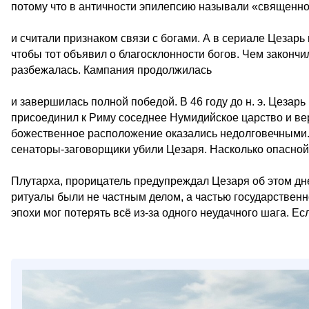
потому что в античности эпилепсию называли «священн
и считали признаком связи с богами. А в сериале Цезар
чтобы тот объявил о благосклонности богов. Чем закончи
разбежалась. Кампания продолжилась
и завершилась полной победой. В 46 году до н. э. Цезар
присоединил к Риму соседнее Нумидийское царство и ве
божественное расположение оказались недолговечными. Ме
сенаторы-заговорщики убили Цезаря. Насколько опасной
Плутарха, прорицатель предупреждал Цезаря об этом дне
ритуалы были не частным делом, а частью государстве
эпохи мог потерять всё из-за одного неудачного шага. Ес