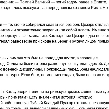
оперник — Помпей Великий — погиб годом ранее в Египте,
е надеялись выслужиться перед новым хозяином Рима. Но
 — те, кто не собирался сдаваться без боя. Цезарь отплыл
иками и окончательно закрепить за собой власть. Именно з
еречеркнуть всю кампанию. Как падение Цезаря едва не сор
терял равновесие при сходе на берег и рухнул лицом прямо
рных римлян это был не повод для шуток, а зловещее
ход. Солдаты были готовы развернуться и уплыть домой. Де
тью военной дисциплины. Полководцы перед боем наблюдали
нные куры. Если боги, по мнению солдат, были не на их сто
быт. Как суеверия влияли на римскую армию: священные кур
сь к приметам? Есть знаменитая история, которую
й войны консул Публий Клавдий Пульхр готовил внезапную
ем, по традиции, вынесли священных кур. Если куры клюют