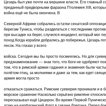
Цезарь был уже почти на вершине власти. Его главный с
преданный придворными фараона Птолемея XIII, которы
война ещё не была окончена. В
Северной Африке собрались остатки сенатской оппозиции
берегам Туниса, чтобы разделаться с последними противн
при высадке на берег, случился инцидент, который мог п
поход Когда корабли добрались до побережья, Цезарь по
песок. На глазах у всего
войска. Сегодня мы бы просто посмеялись. Но для суеве
предзнаменование — знак того, что боги не одобряют по
том, что в римской армии гадания и знамения были час
полётом птиц, за молниями и даже за тем, как едят свяще
армия могла просто
отказаться сражаться. Римские суеверия проникали и в 
морское сражение Насколько серьёзно римляне относили
пересказывал ещё Цицерон. Во время Первой Пуническо
атаку на карфагенский флот в гавани Дрепана. Перед бо