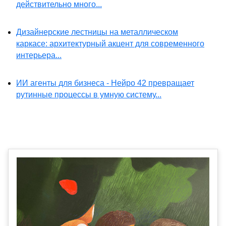
действительно много...
Дизайнерские лестницы на металлическом
каркасе: архитектурный акцент для современного
интерьера...
ИИ агенты для бизнеса - Нейро 42 превращает
рутинные процессы в умную систему...