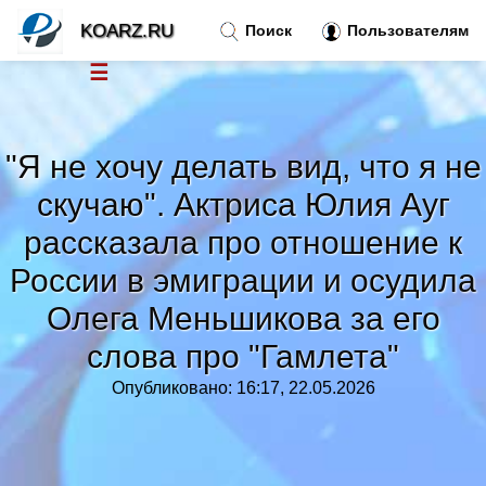
KOARZ.RU
Поиск
Пользователям
☰
Новости
»
"Я не хочу делать вид, что я не
Тренды новостей
»
скучаю". Актриса Юлия Ауг
рассказала про отношение к
Рубрики
»
России в эмиграции и осудила
Правила
Олега Меньшикова за его
»
слова про "Гамлета"
Контакт
»
Опубликовано: 16:17, 22.05.2026