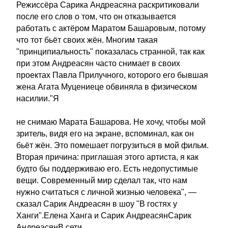
Режиссёра Сарика Андреасяна раскритиковали
после его слов о том, что он отказывается
работать с актёром Маратом Башаровым, потому
что тот бьёт своих жён. Многим такая
"принципиальность" показалась странной, так как
при этом Андреасян часто снимает в своих
проектах Павла Прилучного, которого его бывшая
жена Агата Муцениеце обвиняла в физическом
насилии."Я
не снимаю Марата Башарова. Не хочу, чтобы мой
зритель, видя его на экране, вспоминал, как он
бьёт жён. Это помешает погрузиться в мой фильм.
Вторая причина: приглашая этого артиста, я как
будто бы поддерживаю его. Есть недопустимые
вещи. Современный мир сделал так, что нам
нужно считаться с личной жизнью человека", —
сказал Сарик Андреасян в шоу "В гостях у
Ханги".Елена Ханга и Сарик АндреасянСарик
АндреасянВ сети