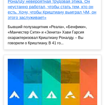
Роналду невероятная трудовая этика. Он
неустанно работал, чтобы стать тем, кто он
есть. Хочу, чтобы Криштиану выиграл ЧМ, он
этого заслуживает»
Бывший полузащитник «Реала», «Бенфики»,
«Манчестер Сити» и «Зенита» Хави Гарсия
охарактеризовал Криштиану Роналду. – Вы
говорили о Криштиану. В 41 го...