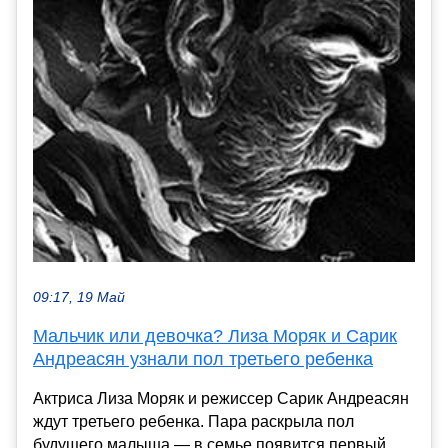
09:17, 19 Май
Мальчик или девочка? Лиза Моряк и Сарик
Андреасян узнали пол третьего ребенка
Актриса Лиза Моряк и режиссер Сарик Андреасян
ждут третьего ребенка. Пара раскрыла пол
будущего малыша — в семье появится первый