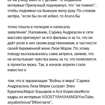
интервью Прилучный подчеркнул, что "не помнит",
чтобы поднимал на бывшую жену руку. По словам
актёра, "если бы он её избил, то Агата бы
точно пошла в полицию и написала
заявление".Напомним, Сарика Андреасян в сети
массово критикуют за его фильмы и за то, что он
даёт роли в них своим родственникам, в частности
своей беременной жене Лизе Моряк. По этому
поводу высказывалась сама актриса, заявив, что
не испытывает чувства вины за то, что появляется
в проектах мужа. Так, в начале апреля стало
известно о
том, что в экранизации "Войны и мира" Сарика
Андреасяна Лиза Моряк сыграет Элен
Курагину.Марат Башаров и Ася БорисоваФото:
кадры из интервью VGOSTYAHUHANGI/YouTube,
asyaborisova/"ВКонтакте",