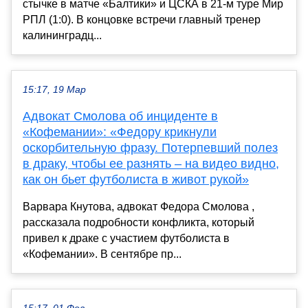
стычке в матче «Балтики» и ЦСКА в 21-м туре Мир
РПЛ (1:0). В концовке встречи главный тренер
калининградц...
15:17, 19 Мар
Адвокат Смолова об инциденте в
«Кофемании»: «Федору крикнули
оскорбительную фразу. Потерпевший полез
в драку, чтобы ее разнять – на видео видно,
как он бьет футболиста в живот рукой»
Варвара Кнутова, адвокат Федора Смолова ,
рассказала подробности конфликта, который
привел к драке с участием футболиста в
«Кофемании». В сентябре пр...