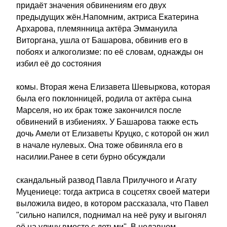
придаёт значения обвинениям его двух
предыдущих жён.Напомним, актриса Екатерина
Архарова, племянница актёра Эммануила
Виторгана, ушла от Башарова, обвинив его в
побоях и алкоголизме: по её словам, однажды он
избил её до состояния
комы. Вторая жена Елизавета Шевыркова, которая
была его поклонницей, родила от актёра сына
Марселя, но их брак тоже закончился после
обвинений в избиениях. У Башарова также есть
дочь Амели от Елизаветы Круцко, с которой он жил
в начале нулевых. Она тоже обвиняла его в
насилии.Ранее в сети бурно обсуждали
скандальный развод Павла Прилучного и Агату
Муцениеце: тогда актриса в соцсетях своей матери
выложила видео, в котором рассказала, что Павел
"сильно напился, поднимал на неё руку и выгонял
её на улицу вместе с детьми". В недавнем