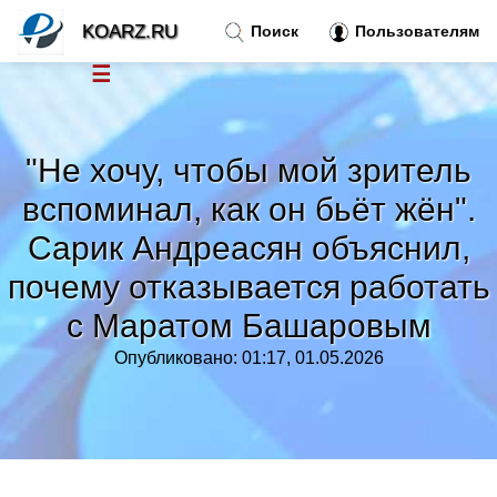
KOARZ.RU
Поиск
Пользователям
☰
Новости
»
"Не хочу, чтобы мой зритель
Тренды новостей
»
вспоминал, как он бьёт жён".
Сарик Андреасян объяснил,
Рубрики
»
почему отказывается работать
Правила
с Маратом Башаровым
»
Опубликовано: 01:17, 01.05.2026
Контакт
»