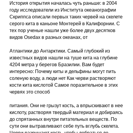
История открытия началась чуть раньше: в 2004
году исследователи из Института океанографии
Скриппса описали первых таких червей на скелете
серого кита в каньоне Монтерей в Калифорнии. С
тех пор ученые нашли уже более двух десятков
видов Osedax в разных океанах, от
Атлантики до Антарктики. Самый глубокий из
известных видов нашли на туше кита на глубине
4204 метра у берегов Бразилии. Вам будет
интересно: Почему киты и дельфины могут пить
соленую воду, а люди нет Как черви растворяют
кости кита кислотой Самое поразительное в этих
червях это способ
питания. Они не грызут кость, а впрыскивают в нее
кислоту, растворяя твердый материал и добираясь
до спрятанных внутри питательных веществ. По
сути они вытравливают себе путь вглубь скелета.
Черви разрушают кость, чтобы добраться до