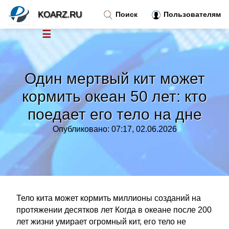
KOARZ.RU
Поиск
Пользователям
☰
Новости
»
Один мертвый кит может
Тренды новостей
»
кормить океан 50 лет: кто
поедает его тело на дне
Рубрики
»
Опубликовано: 07:17, 02.06.2026
Правила
»
Контакт
»
Тело кита может кормить миллионы созданий на
протяжении десятков лет Когда в океане после 200
лет жизни умирает огромный кит, его тело не