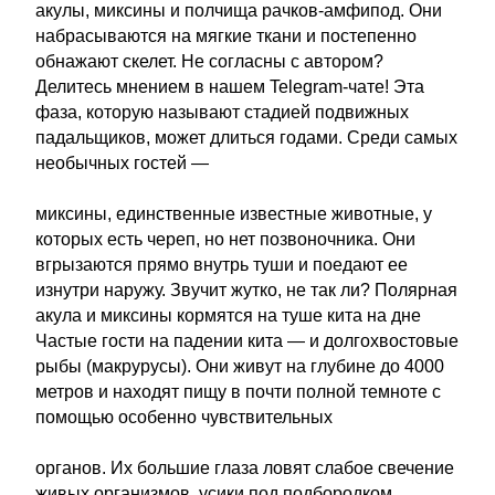
акулы, миксины и полчища рачков-амфипод. Они
набрасываются на мягкие ткани и постепенно
обнажают скелет. Не согласны с автором?
Делитесь мнением в нашем Telegram-чате! Эта
фаза, которую называют стадией подвижных
падальщиков, может длиться годами. Среди самых
необычных гостей —
миксины, единственные известные животные, у
которых есть череп, но нет позвоночника. Они
вгрызаются прямо внутрь туши и поедают ее
изнутри наружу. Звучит жутко, не так ли? Полярная
акула и миксины кормятся на туше кита на дне
Частые гости на падении кита — и долгохвостовые
рыбы (макрурусы). Они живут на глубине до 4000
метров и находят пищу в почти полной темноте с
помощью особенно чувствительных
органов. Их большие глаза ловят слабое свечение
живых организмов, усики под подбородком