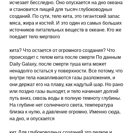
исчезает бесследно. Оно опускается на дно океана
и становится пищей для тысяч глубоководных
созданий. По сути, тело кита, это гигантский запас
мяса, жира и костей. И это один из самых больших
источников питательных веществ в океане. Кто же
поедает тело мертвого
кита? Что остается от огромного создания? Что
происходит с телом кита после смерти По данным
Daily Galaxy, после смерти туша кита может
ненадолго остаться у поверхности. Все потому, что
внутри тела накапливаются газы разложения, и
они держат его на плаву, как надутый шар. Но рано
или поздно газы выходят, и тело начинает долгий
путь вниз, сквозь воды в полную темноту глубины.
На глубине нет солнечного света, температура
близка к нулю, а давление огромно. Именно сюда,
на дно, и опускается
кит. Для глубоководных созданий это редкое и