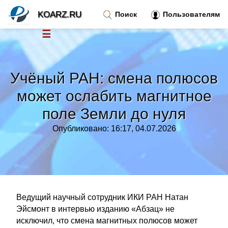
KOARZ.RU
Поиск
Пользователям
☰
Новости
»
Учёный РАН: смена полюсов
Тренды новостей
»
может ослабить магнитное
поле Земли до нуля
Рубрики
»
Опубликовано: 16:17, 04.07.2026
Правила
»
Контакт
»
Ведущий научный сотрудник ИКИ РАН Натан
Эйсмонт в интервью изданию «Абзац» не
исключил, что смена магнитных полюсов может