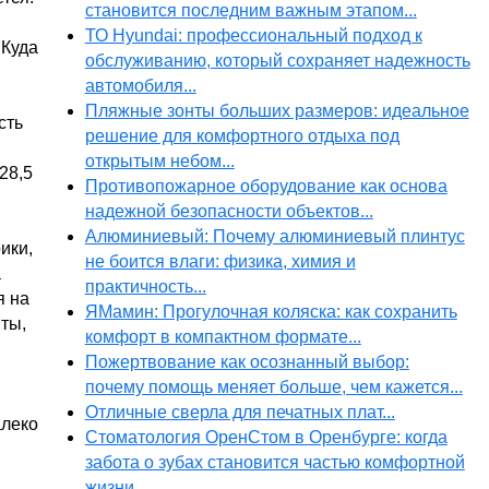
становится последним важным этапом...
ТО Hyundai: профессиональный подход к
 Куда
обслуживанию, который сохраняет надежность
автомобиля...
Пляжные зонты больших размеров: идеальное
сть
решение для комфортного отдыха под
открытым небом...
28,5
Противопожарное оборудование как основа
надежной безопасности объектов...
Алюминиевый: Почему алюминиевый плинтус
ики,
не боится влаги: физика, химия и
а
практичность...
я на
ЯМамин: Прогулочная коляска: как сохранить
ты,
комфорт в компактном формате...
Пожертвование как осознанный выбор:
почему помощь меняет больше, чем кажется...
Отличные сверла для печатных плат...
алеко
Стоматология ОренСтом в Оренбурге: когда
забота о зубах становится частью комфортной
жизни...