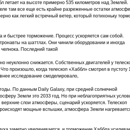
бл летает на высоте примерно 535 километров над Землей.
 деле там все еще есть крайне разреженные остатки атмосф
ерно как легкий встречный ветер, который потихоньку торм
ра и быстрее торможение. Процесс ускоряется сам собой.
стронавты на шаттлах. Они чинили оборудовании и иногда
челнока. Последний такой
, но неуклонно снижается. Собственных двигателей у телеск
е: Что произошло, когда телескоп «Хаббл» смотрел в пустоту 
авнее исследование смоделировало,
годы. По данным Daily Galaxy, при средней солнечной
осферу Земли это 2033 год. Но при неблагоприятных услов
» верхние слои атмосферы, сценарий ускоряется. Телескоп
е происходят мощные вспышки, атмосфера Земли нагреваетс
уха заметно увеличивается, и торможение Хаббла усиливае