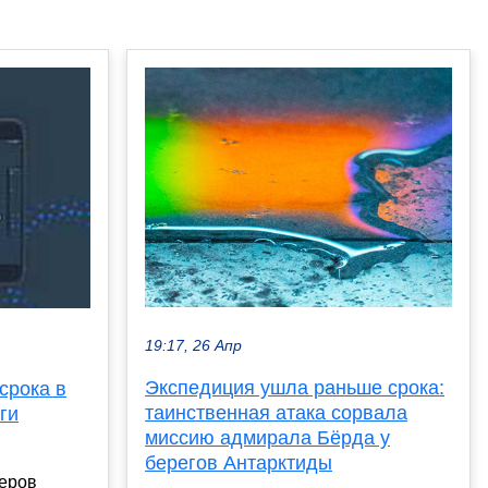
19:17, 26 Апр
Экспедиция ушла раньше срока:
срока в
таинственная атака сорвала
ги
миссию адмирала Бёрда у
берегов Антарктиды
неров