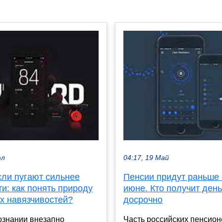
юл
04:17, 19 Май
сли пугают сильнее
Пенсии придут раньше 
и: как понять природу
июне. Кто получит день
х навязчивостей?
досрочно
ознании внезапно
Часть российских пенсио