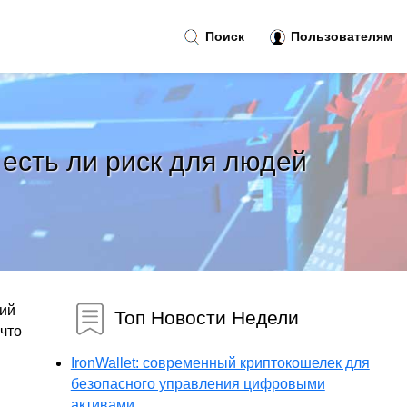
Поиск
Пользователям
есть ли риск для людей
ший
Топ Новости Недели
что
IronWallet: современный криптокошелек для
безопасного управления цифровыми
активами...