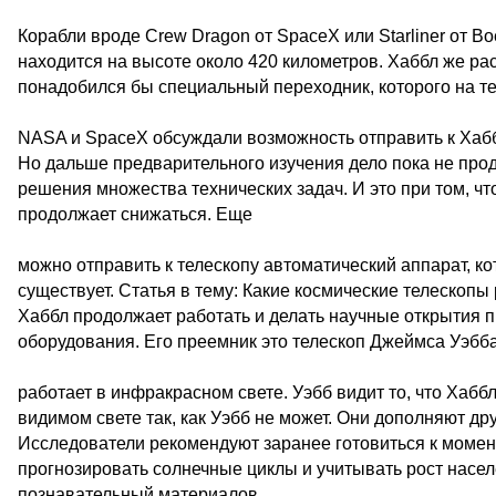
Корабли вроде Crew Dragon от SpaceX или Starliner от B
находится на высоте около 420 километров. Хаббл же ра
понадобился бы специальный переходник, которого на тел
NASA и SpaceX обсуждали возможность отправить к Хаббл
Но дальше предварительного изучения дело пока не прод
решения множества технических задач. И это при том, чт
продолжает снижаться. Еще
можно отправить к телескопу автоматический аппарат, кот
существует. Статья в тему: Какие космические телескопы
Хаббл продолжает работать и делать научные открытия п
оборудования. Его преемник это телескоп Джеймса Уэбба
работает в инфракрасном свете. Уэбб видит то, что Хабб
видимом свете так, как Уэбб не может. Они дополняют др
Исследователи рекомендуют заранее готовиться к момент
прогнозировать солнечные циклы и учитывать рост насел
познавательный материалов