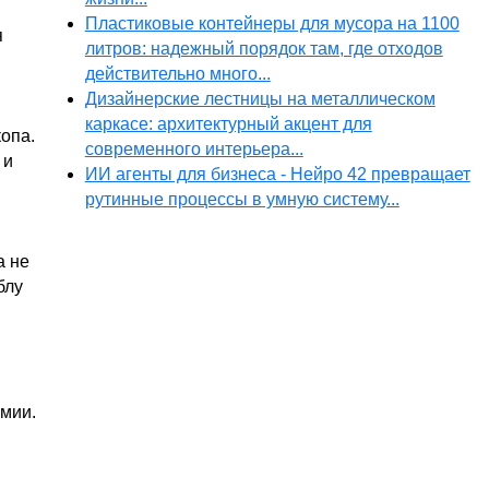
Пластиковые контейнеры для мусора на 1100
я
литров: надежный порядок там, где отходов
действительно много...
Дизайнерские лестницы на металлическом
каркасе: архитектурный акцент для
опа.
современного интерьера...
 и
ИИ агенты для бизнеса - Нейро 42 превращает
рутинные процессы в умную систему...
а не
блу
омии.