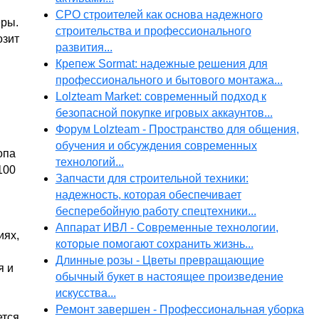
СРО строителей как основа надежного
еры.
строительства и профессионального
озит
развития...
Крепеж Sormat: надежные решения для
профессионального и бытового монтажа...
Lolzteam Market: современный подход к
безопасной покупке игровых аккаунтов...
Форум Lolzteam - Пространство для общения,
обучения и обсуждения современных
опа
технологий...
100
Запчасти для строительной техники:
надежность, которая обеспечивает
бесперебойную работу спецтехники...
Аппарат ИВЛ - Современные технологии,
иях,
которые помогают сохранить жизнь...
Длинные розы - Цветы превращающие
я и
обычный букет в настоящее произведение
искусства...
Ремонт завершен - Профессиональная уборка
тся.