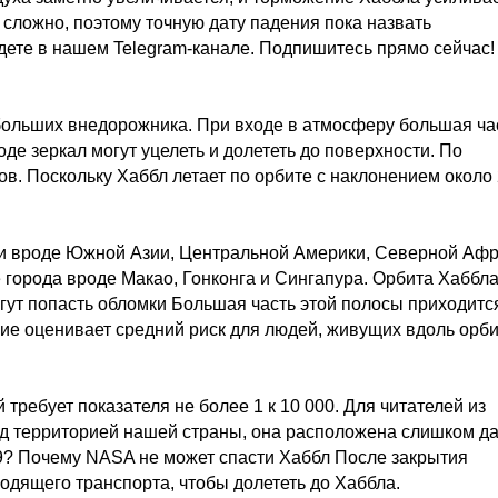
 сложно, поэтому точную дату падения пока назвать
ете в нашем Telegram-канале. Подпишитесь прямо сейчас!
а больших внедорожника. При входе в атмосферу большая ча
де зеркал могут уцелеть и долететь до поверхности. По
в. Поскольку Хаббл летает по орбите с наклонением около 
ми вроде Южной Азии, Центральной Америки, Северной Афр
 города вроде Макао, Гонконга и Сингапура. Орбита Хаббл
гут попасть обломки Большая часть этой полосы приходитс
ние оценивает средний риск для людей, живущих вдоль орби
требует показателя не более 1 к 10 000. Для читателей из
над территорией нашей страны, она расположена слишком д
29? Почему NASA не может спасти Хаббл После закрытия
одящего транспорта, чтобы долететь до Хаббла.