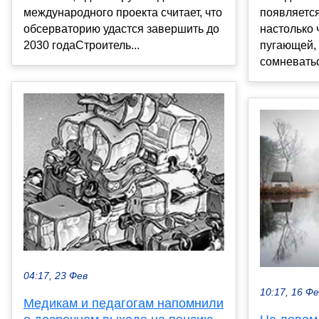
международного проекта считает, что
появляется
обсерваторию удастся завершить до
настолько 
2030 годаСтроитель...
пугающей, 
сомневатьс
04:17, 23 Фев
10:17, 16 Ф
Медикам и педагогам напомнили