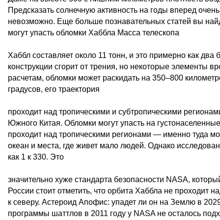
Предсказать солнечную активность на годы вперед очень
невозможно. Еще больше познавательных статей вы найд
могут упасть обломки Хаббла Масса телескопа
Хаббл составляет около 11 тонн, и это примерно как дв
конструкции сгорит от трения, но некоторые элементы вро
расчетам, обломки может раскидать на 350–800 километро
градусов, его траектория
проходит над тропическими и субтропическими региона
Южного Китая. Обломки могут упасть на густонаселенные
проходит над тропическими регионами — именно туда мо
океан и места, где живет мало людей. Однако исследова
как 1 к 330. Это
значительно хуже стандарта безопасности NASA, который 
России стоит отметить, что орбита Хаббла не проходит 
к северу. Астероид Апофис: упадет ли он на Землю в 20
программы шаттлов в 2011 году у NASA не осталось подх