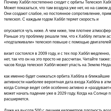
Почему Хаббл постепенно сходит с орбиты Телескоп Хаб
Может показаться, что там воздуха уже нет, но на самом
Они создают слабое, но постоянное сопротивление, прим
телескоп. С каждым годом Хаббл теряет скорость и
опускается чуть ниже. А чем ниже, тем плотнее атмосфе
Раньше эту проблему решали тем, что к Хабблу летали а
«подталкивали» телескоп повыше с помощью двигателей 
визит состоялся в 2009 году, и с тех пор Хаббл медленно
нет, так что он на это просто не рассчитан. Читайте такж
часов Когда телескоп Хаббл может упасть на Землю Нед
как именно будет снижаться орбита Хаббла в ближайшие 
активности наиболее вероятная дата входа Хаббла в атм
когда Солнце ведет себя особенно активно и «раздувает
может начать падение уже в 2029 году. Когда на Солнц
расширяется.
Даже на высоте 500 с лишним километров плотность возд