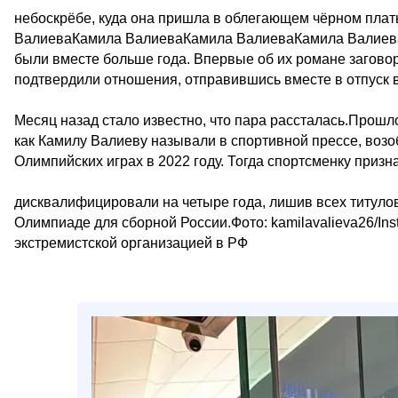
небоскрёбе, куда она пришла в облегающем чёрном плат
ВалиеваКамила ВалиеваКамила ВалиеваКамила Валиева
были вместе больше года. Впервые об их романе заговор
подтвердили отношения, отправившись вместе в отпуск 
Месяц назад стало известно, что пара рассталась.Прошл
как Камилу Валиеву называли в спортивной прессе, воз
Олимпийских играх в 2022 году. Тогда спортсменку призн
дисквалифицировали на четыре года, лишив всех титулов 
Олимпиаде для сборной России.Фото: kamilavalieva26/Ins
экстремистской организацией в РФ