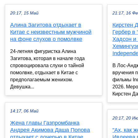
20:17, 15 Май
21:17, 16 Ф
Алина Загитова отдыхает в
Кирстен Д
Китае с неизвестным мужчиной
Гербер в 
на фоне слухов о помолвке
Хадсон и
Хемингуэ
24-летняя фигуристка Алина
Independe
Загитова, которая в начале года
спровоцировала слухи о тайной
В Лос-Анд
помолвке, отдыхает в Китае с
вручения 
предполагаемым женихом.
фильмы Ind
Девушка...
2026. Меро
Кирстен Да
14:17, 06 Май
20:17, 20 И
Жена главы Газпромбанка
Андрея Акимова Даша Попова
"Ах, как 
отдыхает с дочерью в Китае
Ивлеева 