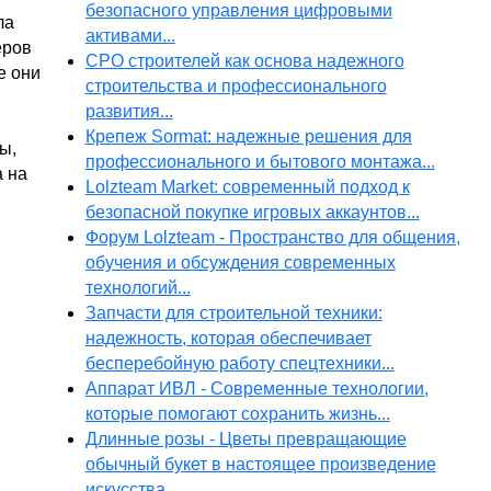
безопасного управления цифровыми
ла
активами...
еров
СРО строителей как основа надежного
е они
строительства и профессионального
развития...
Крепеж Sormat: надежные решения для
ы,
профессионального и бытового монтажа...
а на
Lolzteam Market: современный подход к
безопасной покупке игровых аккаунтов...
Форум Lolzteam - Пространство для общения,
обучения и обсуждения современных
технологий...
Запчасти для строительной техники:
надежность, которая обеспечивает
бесперебойную работу спецтехники...
Аппарат ИВЛ - Современные технологии,
которые помогают сохранить жизнь...
Длинные розы - Цветы превращающие
обычный букет в настоящее произведение
искусства...