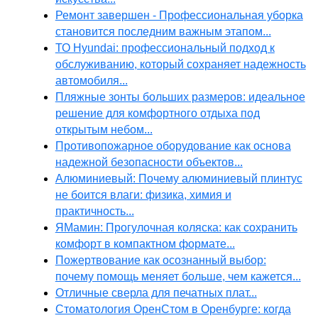
Ремонт завершен - Профессиональная уборка
становится последним важным этапом...
ТО Hyundai: профессиональный подход к
обслуживанию, который сохраняет надежность
автомобиля...
Пляжные зонты больших размеров: идеальное
решение для комфортного отдыха под
открытым небом...
Противопожарное оборудование как основа
надежной безопасности объектов...
Алюминиевый: Почему алюминиевый плинтус
не боится влаги: физика, химия и
практичность...
ЯМамин: Прогулочная коляска: как сохранить
комфорт в компактном формате...
Пожертвование как осознанный выбор:
почему помощь меняет больше, чем кажется...
Отличные сверла для печатных плат...
Стоматология ОренСтом в Оренбурге: когда