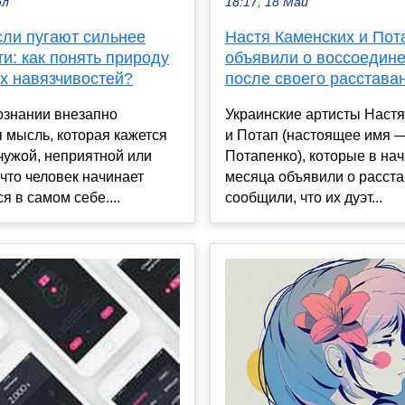
юл
18:17, 18 Май
сли пугают сильнее
Настя Каменских и Пот
и: как понять природу
объявили о воссоедине
х навязчивостей?
после своего расстава
ознании внезапно
Украинские артисты Наст
 мысль, которая кажется
и Потап (настоящее имя 
чужой, неприятной или
Потапенко), которые в на
что человек начинает
месяца объявили о расста
я в самом себе....
сообщили, что их дуэт...