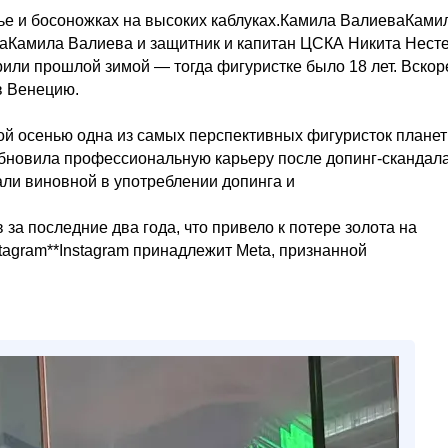
ье и босоножках на высоких каблуках.Камила ВалиеваКами
Камила Валиева и защитник и капитан ЦСКА Никита Нест
или прошлой зимой — тогда фигуристке было 18 лет. Вскор
в Венецию.
ой осенью одна из самых перспективных фигуристок планет
обновила профессиональную карьеру после допинг-скандал
али виновной в употреблении допинга и
за последние два года, что привело к потере золота на
tagram**Instagram принадлежит Meta, признанной