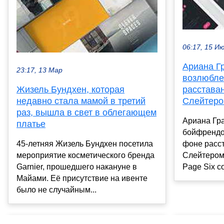
06:17, 15 И
Ариана Гр
23:17, 13 Мар
возлюбле
расстава
Жизель Бундхен, которая
Слейтер
недавно стала мамой в третий
раз, вышла в свет в облегающем
Ариана Гр
платье
бойфрендо
фоне расс
45-летняя Жизель Бундхен посетила
Слейтером
мероприятие косметического бренда
Page Six со
Garnier, прошедшего накануне в
Майами. Её присутствие на ивенте
было не случайным...