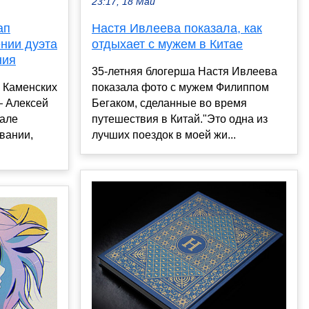
23:17, 18 Май
ап
Настя Ивлеева показала, как
нии дуэта
отдыхает с мужем в Китае
ния
35-летняя блогерша Настя Ивлеева
я Каменских
показала фото с мужем Филиппом
— Алексей
Бегаком, сделанные во время
чале
путешествия в Китай."Это одна из
вании,
лучших поездок в моей жи...