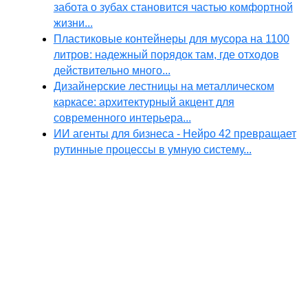
забота о зубах становится частью комфортной
жизни...
Пластиковые контейнеры для мусора на 1100
литров: надежный порядок там, где отходов
действительно много...
Дизайнерские лестницы на металлическом
каркасе: архитектурный акцент для
современного интерьера...
ИИ агенты для бизнеса - Нейро 42 превращает
рутинные процессы в умную систему...