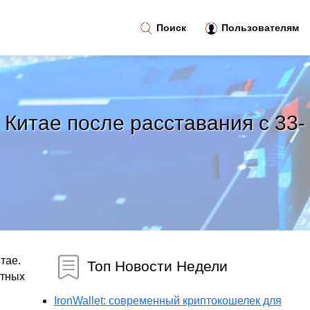
Поиск
Пользователям
Китае после расставания с 33-
тае.
Топ Новости Недели
стных
IronWallet: современный криптокошелек для