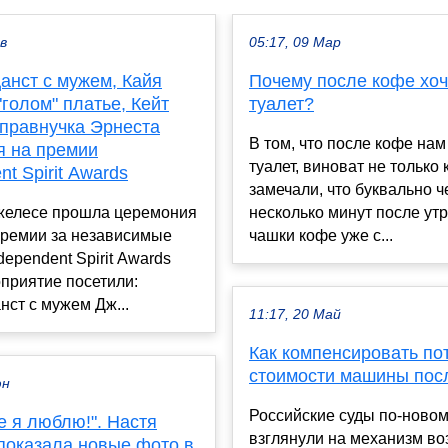
ев
05:17, 09 Мар
анст с мужем, Кайя
Почему после кофе хоч
"голом" платье, Кейт
туалет?
 правнучка Эрнеста
В том, что после кофе нам
я на премии
туалет, виноват не только
nt Spirit Awards
замечали, что буквально ч
желесе прошла церемония
несколько минут после ут
премии за независимые
чашки кофе уже с...
ependent Spirit Awards
приятие посетили:
нст с мужем Дж...
11:17, 20 Май
Как компенсировать по
стоимости машины пос
юн
Российские суды по-ново
же я люблю!". Настя
взглянули на механизм в
показала новые фото в