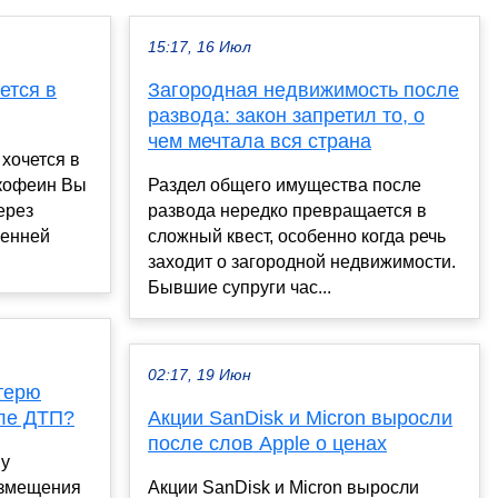
15:17, 16 Июл
ется в
Загородная недвижимость после
развода: закон запретил то, о
чем мечтала вся страна
 хочется в
 кофеин Вы
Раздел общего имущества после
ерез
развода нередко превращается в
ренней
сложный квест, особенно когда речь
заходит о загородной недвижимости.
Бывшие супруги час...
02:17, 19 Июн
терю
ле ДТП?
Акции SanDisk и Micron выросли
после слов Apple о ценах
му
озмещения
Акции SanDisk и Micron выросли