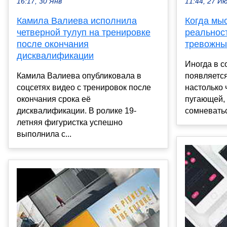
11:44, 27 И
16:17, 30 Янв
Когда мы
Камила Валиева исполнила
реальност
четверной тулуп на тренировке
тревожны
после окончания
дисквалификации
Иногда в с
появляется
Камила Валиева опубликовала в
настолько 
соцсетях видео с тренировок после
пугающей, 
окончания срока её
сомневатьс
дисквалификации. В ролике 19-
летняя фигуристка успешно
выполнила с...