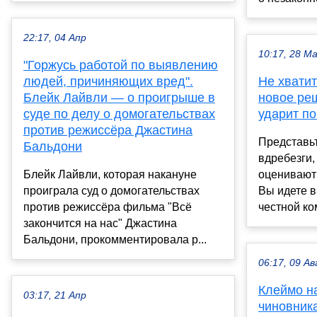
22:17, 04 Апр
10:17, 28 М
"Горжусь работой по выявлению
людей, причиняющих вред".
Не хватит
Блейк Лайвли — о проигрыше в
новое ре
суде по делу о домогательствах
ударит п
против режиссёра Джастина
Представьт
Бальдони
вдребезги,
Блейк Лайвли, которая накануне
оценивают
проиграла суд о домогательствах
Вы идете в
против режиссёра фильма "Всё
честной ком
закончится на нас" Джастина
Бальдони, прокомментировала р...
06:17, 09 Ав
Клеймо н
03:17, 21 Апр
чиновник