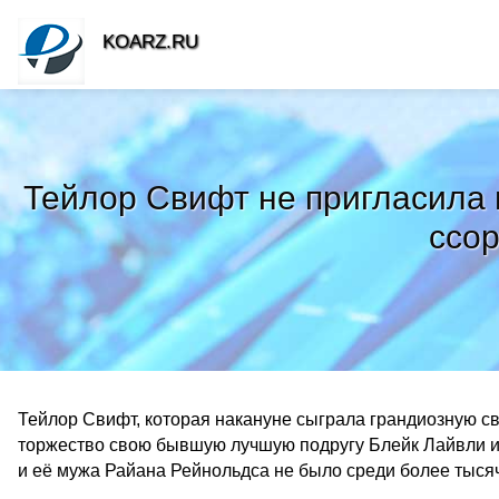
KOARZ.RU
Тейлор Свифт не пригласила 
ссор
Тейлор Свифт, которая накануне сыграла грандиозную св
торжество свою бывшую лучшую подругу Блейк Лайвли из
и её мужа Райана Рейнольдса не было среди более тыся