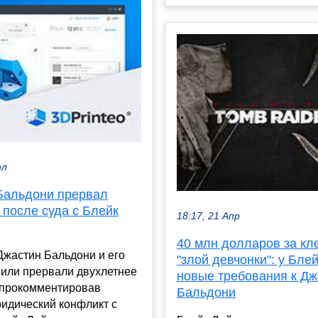
юл
Бальдони прервал
 после суда с Блейк
18:17, 21 Апр
40 млн долларов за кл
Джастин Бальдони и его
"злой девчонки": у Бле
мили прервали двухлетнее
новые требования к Дж
 прокомментировав
Бальдони
идический конфликт с