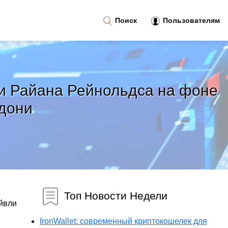
Поиск
Пользователям
 и Райана Рейнольдса на фоне
ьдони
Топ Новости Недели
йвли
IronWallet: современный криптокошелек для