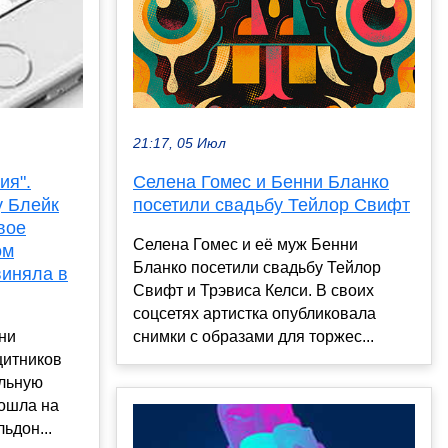
21:17, 05 Июл
Селена Гомес и Бенни Бланко
ия".
посетили свадьбу Тейлор Свифт
у Блейк
вое
Селена Гомес и её муж Бенни
ом
Бланко посетили свадьбу Тейлор
виняла в
Свифт и Трэвиса Келси. В своих
соцсетях артистка опубликовала
снимки с образами для торжес...
ни
щитников
альную
пошла на
ьдон...