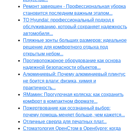
Ремонт завершен - Профессиональная уборка
становится последним важным этапом...
ТО Hyundai: профессиональный подход к
обслуживанию, который сохраняет надежность
автомобиля...
Пляжные зонты больших размеров: идеальное
решение для комфортного отдыха под
открытым небом...
Противопожарное оборудование как основа
надежной безопасности объектов...
Алюминиевый: Почему алюминиевый плинтус
не боится влаги: физика, химия и
практичность...
ЯМамин: Прогулочная коляска: как сохранить
комфорт в компактном формате...
Пожертвование как осознанный выбор:
почему помощь меняет больше, чем кажется...
Отличные сверла для печатных плат...
Стоматология ОренСтом в Оренбурге: когда