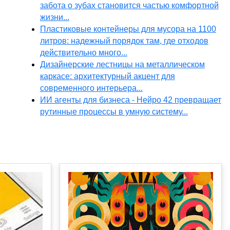
забота о зубах становится частью комфортной
жизни...
Пластиковые контейнеры для мусора на 1100
литров: надежный порядок там, где отходов
действительно много...
Дизайнерские лестницы на металлическом
каркасе: архитектурный акцент для
современного интерьера...
ИИ агенты для бизнеса - Нейро 42 превращает
рутинные процессы в умную систему...