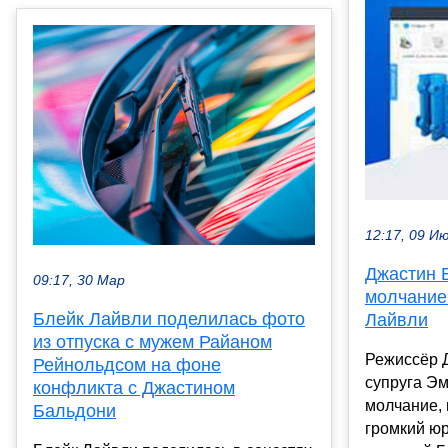
12:17, 09 И
Джастин 
09:17, 30 Мар
молчание
Блейк Лайвли поделилась фото
Лайвли
из отпуска с мужем Райаном
Режиссёр 
Рейнольдсом на фоне
супруга Э
конфликта с Джастином
молчание,
Бальдони
громкий юр