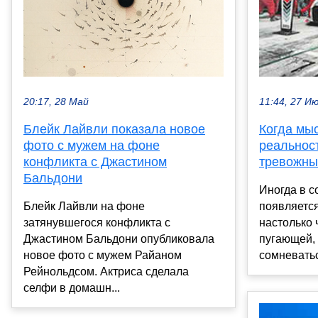
20:17, 28 Май
11:44, 27 И
Блейк Лайвли показала новое
Когда мы
фото с мужем на фоне
реальност
конфликта с Джастином
тревожны
Бальдони
Иногда в с
Блейк Лайвли на фоне
появляется
затянувшегося конфликта с
настолько 
Джастином Бальдони опубликовала
пугающей, 
новое фото с мужем Райаном
сомневатьс
Рейнольдсом. Актриса сделала
селфи в домашн...