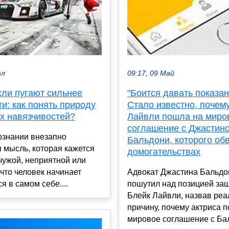
юл
09:17, 09 Май
сли пугают сильнее
"Боится давать показан
и: как понять природу
Стало известно, почем
х навязчивостей?
Лайвли пошла на миро
соглашение с Джастин
ознании внезапно
Бальдони, которого об
 мысль, которая кажется
домогательствах
чужой, неприятной или
что человек начинает
Адвокат Джастина Бальдо
я в самом себе....
пошутил над позицией за
Блейк Лайвли, назвав ре
причину, почему актриса 
мировое соглашение с Бал