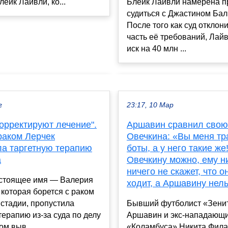
лейк Лайвли, ко...
Блейк Лайвли намерена п
судиться с Джастином Бал
После того как суд откло
часть её требований, Лай
иск на 40 млн ...
г
23:17, 10 Мар
орректируют лечение".
Аршавин сравнил свою
раком Лерчек
Овечкина: «Вы меня тр
ла таргетную терапию
боты, а у него такие же
а
Овечкину можно, ему н
ничего не скажет, что о
астоящее имя — Валерия
ходит, а Аршавину нел
 которая борется с раком
стадии, пропустила
Бывший футболист «Зени
терапию из-за суда по делу
Аршавин и экс-нападающ
ом выв...
«Коламбуса» Никита Фила