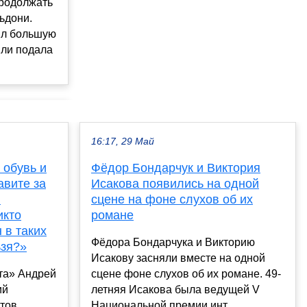
родолжать
ьдони.
нил большую
вли подала
16:17, 29 Май
 обувь и
Фёдор Бондарчук и Виктория
авите за
Исакова появились на одной
!
сцене на фоне слухов об их
икто
романе
н в таких
Фёдора Бондарчука и Викторию
ьзя?»
Исакову засняли вместе на одной
та» Андрей
сцене фоне слухов об их романе. 49-
ий
летняя Исакова была ведущей V
тов
Национальной премии инт...