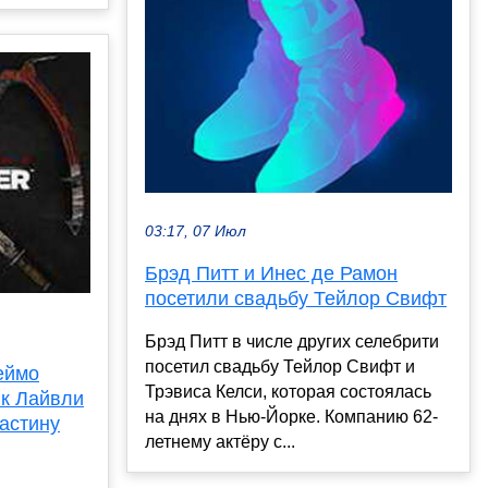
03:17, 07 Июл
Брэд Питт и Инес де Рамон
посетили свадьбу Тейлор Свифт
Брэд Питт в числе других селебрити
посетил свадьбу Тейлор Свифт и
еймо
Трэвиса Келси, которая состоялась
йк Лайвли
на днях в Нью-Йорке. Компанию 62-
астину
летнему актёру с...