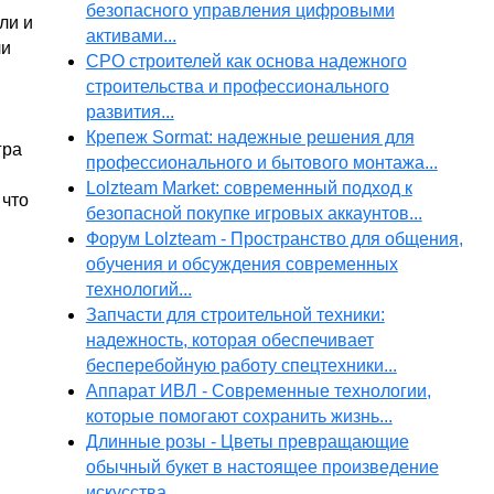
безопасного управления цифровыми
ли и
активами...
ли
СРО строителей как основа надежного
строительства и профессионального
развития...
Крепеж Sormat: надежные решения для
гра
профессионального и бытового монтажа...
Lolzteam Market: современный подход к
 что
безопасной покупке игровых аккаунтов...
Форум Lolzteam - Пространство для общения,
обучения и обсуждения современных
технологий...
Запчасти для строительной техники:
надежность, которая обеспечивает
бесперебойную работу спецтехники...
Аппарат ИВЛ - Современные технологии,
которые помогают сохранить жизнь...
Длинные розы - Цветы превращающие
обычный букет в настоящее произведение
искусства...