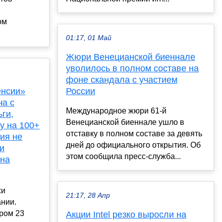
ом
01:17, 01 Май
Жюри Венецианской биеннале
уволилось в полном составе на
фоне скандала с участием
енсии»
России
ча с
Международное жюри 61-й
ги,
Венецианской биеннале ушло в
у на 100+
отставку в полном составе за девять
ия не
дней до официального открытия. Об
и
этом сообщила пресс-служба...
 на
жи
21:17, 28 Апр
нии.
ром 23
Акции Intel резко выросли на