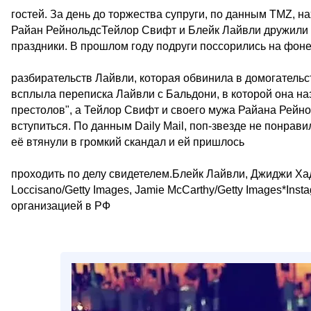
гостей. За день до торжества супруги, по данным TMZ, н
Райан РейнольдсТейлор Свифт и Блейк Лайвли дружили б
праздники. В прошлом году подруги поссорились на фон
разбирательств Лайвли, которая обвинила в домогательс
всплыла переписка Лайвли с Бальдони, в которой она на
престолов", а Тейлор Свифт и своего мужа Райана Рейно
вступиться. По данным Daily Mail, поп-звезде не понравил
её втянули в громкий скандал и ей пришлось
проходить по делу свидетелем.Блейк Лайвли, Джиджи Хади
Loccisano/Getty Images, Jamie McCarthy/Getty Images*Ins
организацией в РФ