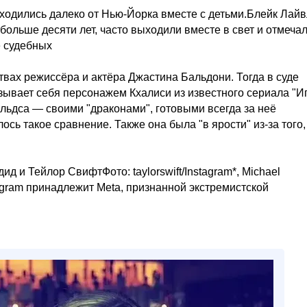
аходились далеко от Нью-Йорка вместе с детьми.Блейк Лайв
ольше десяти лет, часто выходили вместе в свет и отмеча
е судебных
твах режиссёра и актёра Джастина Бальдони. Тогда в суде
зывает себя персонажем Кхалиси из известного сериала "И
льдса — своими "драконами", готовыми всегда за неё
ось такое сравнение. Также она была "в ярости" из-за того,
д и Тейлор СвифтФото: taylorswift/Instagram*, Michael
tagram принадлежит Meta, признанной экстремистской