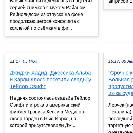
Блейк Лайвли поделилась в соцсетях
актрисой Б
серией снимков с мужем Райаном
Рейнольдсом из отпуска на фоне
продолжающегося конфликта с
коллегой по съёмкам в фи...
21:17, 05 Июл
15:17, 05 Ав
Джиджи Хадид, Джессика Альба
"Срочно к
и Карли Клосс посетили свадьбу
Больная 
Тейлор Свифт
пропусти
из-за суд
На днях состоялась свадьба Тейлор
Свифт и игрока в американский
Лерчек (н
футбол Трэвиса Келси в Медисон-
Чекалина),
сквер-гарден в Нью-Йорке, на
последней 
которой присутствовали Дж...
таргетную 
о незаконн