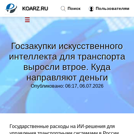
KOARZ.RU
Поиск
Пользователям
☰
Новости
»
Госзакупки искусственного
Тренды новостей
»
интеллекта для транспорта
выросли втрое. Куда
Рубрики
»
направляют деньги
Правила
»
Опубликовано: 06:17, 06.07.2026
Контакт
»
Государственные расходы на ИИ-решения для
управления транспортными системами в России