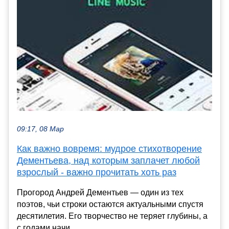
09:17, 08 Мар
Как важно вовремя: мудрое стихотворение
Дементьева, над которым заплачет любой
взрослый - важно прочитать хоть раз
Прогород Андрей Дементьев — один из тех
поэтов, чьи строки остаются актуальными спустя
десятилетия. Его творчество не теряет глубины, а
с годами начи...