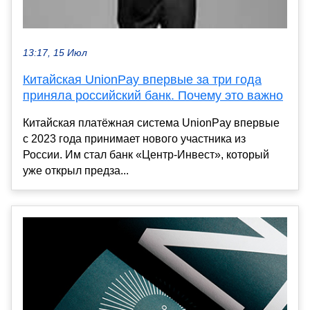
13:17, 15 Июл
Китайская UnionPay впервые за три года
приняла российский банк. Почему это важно
Китайская платёжная система UnionPay впервые
с 2023 года принимает нового участника из
России. Им стал банк «Центр-Инвест», который
уже открыл предза...