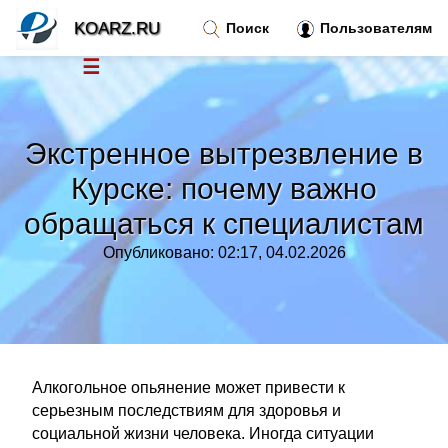
KOARZ.RU
Поиск
Пользователям
☰
Новости
»
Экстренное вытрезвление в
Тренды новостей
»
Курске: почему важно
обращаться к специалистам
Рубрики
»
Опубликовано: 02:17, 04.02.2026
Правила
»
Контакт
»
Алкогольное опьянение может привести к
серьезным последствиям для здоровья и
социальной жизни человека. Иногда ситуации