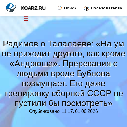
KOARZ.RU
Поиск
Пользователям
☰
Новости
»
Радимов о Талалаеве: «На ум
Тренды новостей
»
не приходит другого, как кроме
«Андрюша». Пререкания с
Рубрики
»
людьми вроде Бубнова
Правила
возмущает. Его даже
»
тренировку сборной СССР не
Контакт
»
пустили бы посмотреть»
Опубликовано: 11:17, 01.06.2026