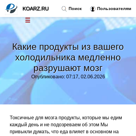
KOARZ.RU
Поиск
Пользователям
☰
Новости
»
Какие продукты из вашего
Тренды новостей
»
холодильника медленно
разрушают мозг
Рубрики
»
Опубликовано: 07:17, 02.06.2026
Правила
»
Контакт
»
Токсичные для мозга продукты, которые мы едим
каждый день и не подозреваем об этом Мы
привыкли думать, что еда влияет в основном на