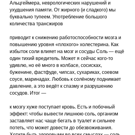
Альцгеймера, неврологических нарушений и
ухудшения памяти. От жирного (и сладкого) мы
буквально тупеем. Употребление большого
количества трансжиров
приводит к снижению работоспособности мозга и
повышению уровня «плохого» холестерина. Как
избыток соли влияет на мозг и сосуды Соль — ещё
один тихий вредитель. Может я сейчас кого-то
удивлю, но её много в колбасе, сосисках,
буженине, фастфуде, чипсах, сухариках, соевом
соусе, маринадах. Любовь к солёному поднимает
давление, а это ведёт к спазму и разрушению
сосудов. Итог —
к мозгу хуже поступает кровь. Есть и побочный
эффект: чтобы вывести лишнюю соль, организм
заставляет нас чаще бегать в туалет и сильнее
потеть, что может довести до обезвоживания.
Хотите быть здоровыми во всех смыслах — соль